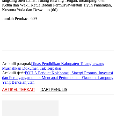
langsung oleh Camat Tulang Bawang Tengah, didampingi oleh
Ketua dan Wakil Ketua Badan Permusyawaratan Tiyuh Panaragan,
Kusuma Yuda dan Deswanto.(dd)
Jumlah Pembaca
609
Artikulli paraprak
Dinas Pendidikan Kabupaten Tulangbawang
Musnahkan Dokumen Tak Terpakai
Artikulli tjetër
FOILA Perkuat Kolaborasi, Sinergi Promosi Investasi
dan Perdagangan untuk Mencapai Pertumbuhan Ekonomi Lampung
Yang Berkelanjutan
ARTIKEL TERKAIT
DARI PENULIS