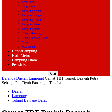
Pesawaran
Tanggamus
Lampung Selatan
Lampung Tengah
Lampung Timur
Lampung Utara
Lampung Barat
Tulang Bawang
Tulang Bawang Barat
Mesuji
Way Kanan
Bandarlampung
Kota Metro
Lampung Utara
Pesisir Barat
Beranda
Daerah
Lampung
Camat TBT Tunjuk Basyah Putra
Sebagai Plh Tiyuh Panaragan Tubaba
Daerah
Lampung
Tulang Bawang Barat