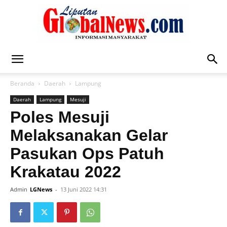
Liputan
Beranda
Daerah
Lampung
Daerah
Lampung
Mesuji
Global
Poles Mesuji
Melaksanakan Gelar
Pasukan Ops Patuh
News
Krakatau 2022
Admin
LGNews
-
13 Juni 2022 14:31