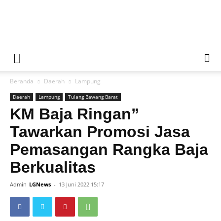
Liputan
Beranda
Daerah
Lampung
Global
Daerah
Lampung
Tulang Bawang Barat
KM Baja Ringan”
Tawarkan Promosi Jasa
News
Pemasangan Rangka Baja
Berkualitas
Admin
LGNews
-
13 Juni 2022 15:17