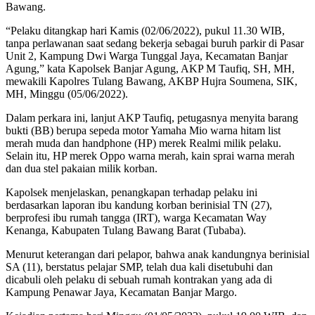
Bawang.
“Pelaku ditangkap hari Kamis (02/06/2022), pukul 11.30 WIB,
tanpa perlawanan saat sedang bekerja sebagai buruh parkir di Pasar
Unit 2, Kampung Dwi Warga Tunggal Jaya, Kecamatan Banjar
Agung,” kata Kapolsek Banjar Agung, AKP M Taufiq, SH, MH,
mewakili Kapolres Tulang Bawang, AKBP Hujra Soumena, SIK,
MH, Minggu (05/06/2022).
Dalam perkara ini, lanjut AKP Taufiq, petugasnya menyita barang
bukti (BB) berupa sepeda motor Yamaha Mio warna hitam list
merah muda dan handphone (HP) merek Realmi milik pelaku.
Selain itu, HP merek Oppo warna merah, kain sprai warna merah
dan dua stel pakaian milik korban.
Kapolsek menjelaskan, penangkapan terhadap pelaku ini
berdasarkan laporan ibu kandung korban berinisial TN (27),
berprofesi ibu rumah tangga (IRT), warga Kecamatan Way
Kenanga, Kabupaten Tulang Bawang Barat (Tubaba).
Menurut keterangan dari pelapor, bahwa anak kandungnya berinisial
SA (11), berstatus pelajar SMP, telah dua kali disetubuhi dan
dicabuli oleh pelaku di sebuah rumah kontrakan yang ada di
Kampung Penawar Jaya, Kecamatan Banjar Margo.