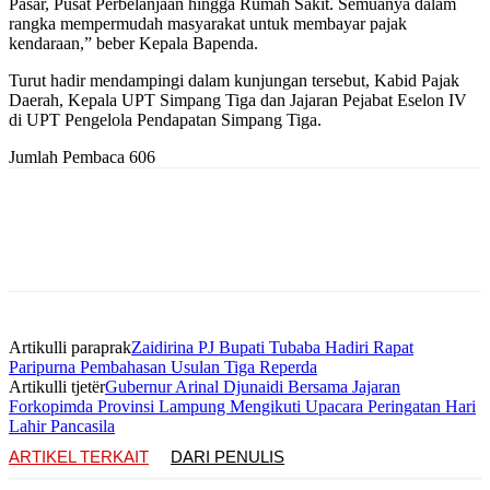
Pasar, Pusat Perbelanjaan hingga Rumah Sakit. Semuanya dalam
rangka mempermudah masyarakat untuk membayar pajak
kendaraan,” beber Kepala Bapenda.
Turut hadir mendampingi dalam kunjungan tersebut, Kabid Pajak
Daerah, Kepala UPT Simpang Tiga dan Jajaran Pejabat Eselon IV
di UPT Pengelola Pendapatan Simpang Tiga.
Jumlah Pembaca
606
Artikulli paraprak
Zaidirina PJ Bupati Tubaba Hadiri Rapat
Paripurna Pembahasan Usulan Tiga Reperda
Artikulli tjetër
Gubernur Arinal Djunaidi Bersama Jajaran
Forkopimda Provinsi Lampung Mengikuti Upacara Peringatan Hari
Lahir Pancasila
ARTIKEL TERKAIT
DARI PENULIS