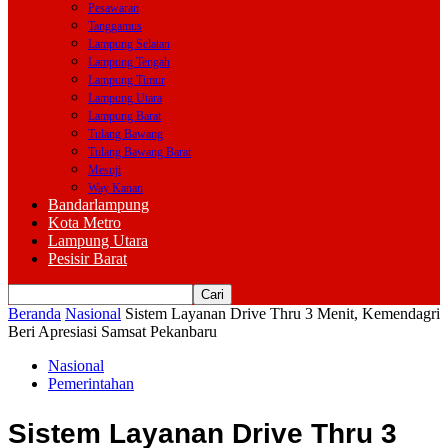
Pesawaran
Tanggamus
Lampung Selatan
Lampung Tengah
Lampung Timur
Lampung Utara
Lampung Barat
Tulang Bawang
Tulang Bawang Barat
Mesuji
Way Kanan
Bandarlampung
Kota Metro
Lampung Utara
Pesisir Barat
Beranda
Nasional
Sistem Layanan Drive Thru 3 Menit, Kemendagri
Beri Apresiasi Samsat Pekanbaru
Nasional
Pemerintahan
Sistem Layanan Drive Thru 3