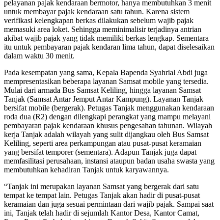
pelayanan pajak kendaraan bermotor, hanya membutuhkan 3 menit
untuk membayar pajak kendaraan satu tahun. Karena sistem
verifikasi kelengkapan berkas dilakukan sebelum wajib pajak
memasuki area loket. Sehingga meminimalisir terjadinya antrian
akibat wajib pajak yang tidak memiliki berkas lengkap. Sementara
itu untuk pembayaran pajak kendaran lima tahun, dapat diselesaikan
dalam waktu 30 menit.
Pada kesempatan yang sama, Kepala Bapenda Syahrial Abdi juga
mempresentasikan beberapa layanan Samsat mobile yang tersedia.
Mulai dari armada Bus Samsat Keliling, hingga layanan Samsat
Tanjak (Samsat Antar Jemput Antar Kampung). Layanan Tanjak
bersifat mobile (bergerak). Petugas Tanjak menggunakan kendaraan
roda dua (R2) dengan dilengkapi perangkat yang mampu melayani
pembayaran pajak kendaraan khusus pengesahan tahunan. Wilayah
kerja Tanjak adalah wilayah yang sulit dijangkau oleh Bus Samsat
Keliling, seperti area perkampungan atau pusat-pusat keramaian
yang bersifat temporer (sementara). Adapun Tanjak juga dapat
memfasilitasi perusahaan, instansi ataupun badan usaha swasta yang
membutuhkan kehadiran Tanjak untuk karyawannya.
“Tanjak ini merupakan layanan Samsat yang bergerak dari satu
tempat ke tempat lain. Petugas Tanjak akan hadir di pusat-pusat
keramaian dan juga sesuai permintaan dari wajib pajak. Sampai saat
ini, Tanjak telah hadir di sejumlah Kantor Desa, Kantor Camat,