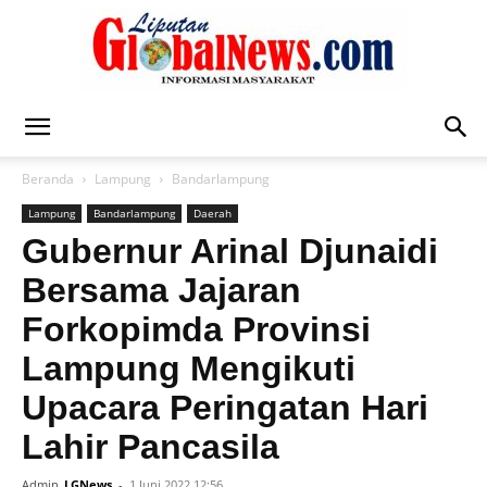
Liputan
Beranda
Lampung
Bandarlampung
Lampung
Bandarlampung
Daerah
Global
Gubernur Arinal Djunaidi
Bersama Jajaran
Forkopimda Provinsi
News
Lampung Mengikuti
Upacara Peringatan Hari
Lahir Pancasila
Admin
LGNews
-
1 Juni 2022 12:56