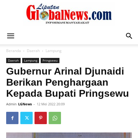
Liputan
Beranda
Daerah
Lampung
Daerah
Lampung
Pringsewu
Global
Gubernur Arinal Djunaidi
Berikan Penghargaan
Kepada Bupati Pringsewu
News
Admin
LGNews
-
12 Mei 2022 20:09