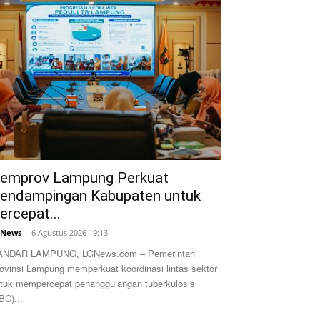
emprov Lampung Perkuat
endampingan Kabupaten untuk
ercepat...
GNews
-
6 Agustus 2026 19:13
ANDAR LAMPUNG, LGNews.com – Pemerintah
ovinsi Lampung memperkuat koordinasi lintas sektor
tuk mempercepat penanggulangan tuberkulosis
BC)...