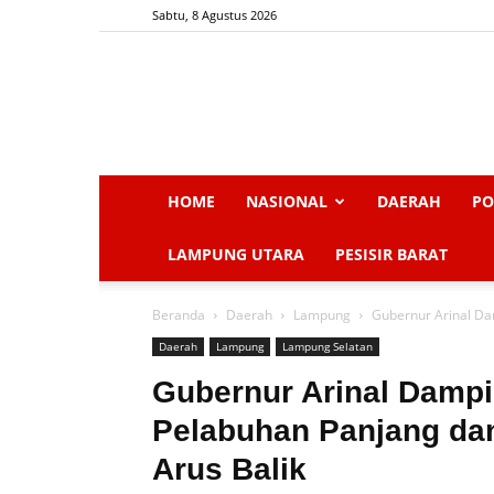
Sabtu, 8 Agustus 2026
HOME
NASIONAL
DAERAH
PO
LAMPUNG UTARA
PESISIR BARAT
Beranda
Daerah
Lampung
Gubernur Arinal Da
Daerah
Lampung
Lampung Selatan
Gubernur Arinal Dampin
Pelabuhan Panjang da
Arus Balik