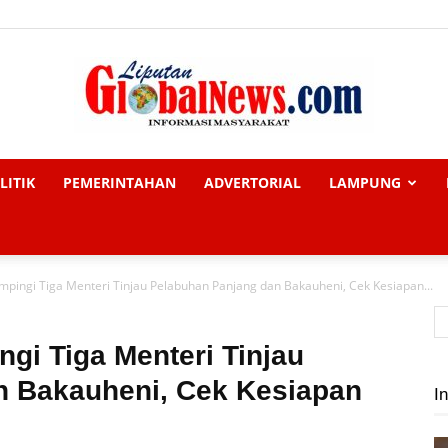
LITIK
PEMERINTAHAN
ADVERTORIAL
LAMPUNG
Liputan
mpingi Tiga Menteri Tinjau Pelabuhan Panjang dan Bakauheni, Cek Kesiapan...
Global
gi Tiga Menteri Tinjau
n Bakauheni, Cek Kesiapan
In