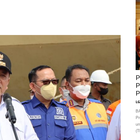
News
P
P
P
L
B
Pr
un
(T