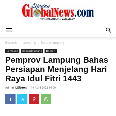
Liputan
Beranda
Lampung
Bandarlampung
Lampung
Bandarlampung
Daerah
Global
Pemprov Lampung Bahas
Persiapan Menjelang Hari
Raya Idul Fitri 1443
News
Admin
LGNews
-
19 April 2022 14:00