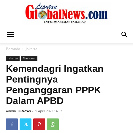
Liputan
Beranda
Jakarta
Jakarta
Nasional
Global
Kemendagri Ingatkan
Pentingnya
Penganggaran PPPK
News
Dalam APBD
Admin
LGNews
-
9 April 2022 14:52