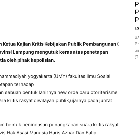
News
P
P
P
L
B
Pr
etua Kajian Kritis Kebijakan Publik Pembangunan (
un
ovinsi Lampung mengutuk keras atas penetapan
(T
tia oleh pihak kepolisian.
uhammadiyah yogyakarta (UMY) fakultas Ilmu Sosial
etapan terhadap
akan sebuah bentuk lahirnya new orde baru otoriterisme
a kritis rakyat diwilayah publik,ujarnya pada jum’at
 bentuk penindasan penangkapan suara kritis rakyat
is Hak Asasi Manusia Haris Azhar Dan Fatia