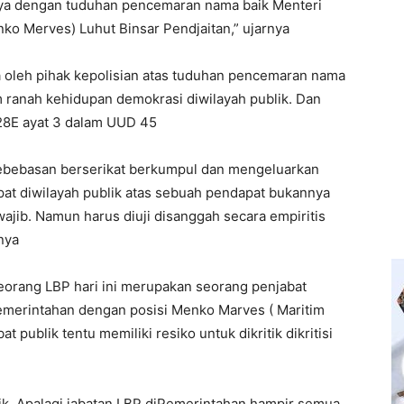
 Jaya dengan tuduhan pencemaran nama baik Menteri
nko Merves) Luhut Binsar Pendjaitan,” ujarnya
 oleh pihak kepolisian atas tuduhan pencemaran nama
ranah kehidupan demokrasi diwilayah publik. Dan
 28E ayat 3 dalam UUD 45
kebebasan berserikat berkumpul dan mengeluarkan
t diwilayah publik atas sebuah pendapat bukannya
wajib. Namun harus diuji disanggah secara empiritis
nya
eorang LBP hari ini merupakan seorang penjabat
Pemerintahan dengan posisi Menko Marves ( Maritim
 publik tentu memiliki resiko untuk dikritik dikritisi
lik. Apalagi jabatan LBP diPemerintahan hampir semua