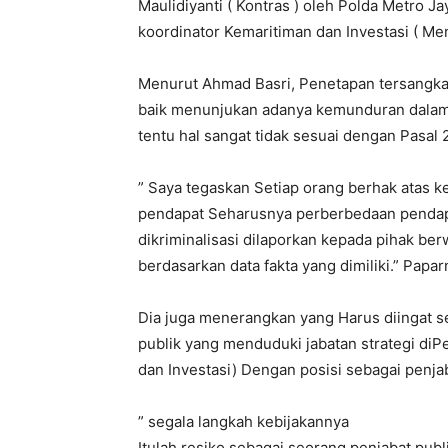
Maulidiyanti ( Kontras ) oleh Polda Metro
koordinator Kemaritiman dan Investasi ( Me
Menurut Ahmad Basri, Penetapan tersangka
baik menunjukan adanya kemunduran dalam 
tentu hal sangat tidak sesuai dengan Pasal
” Saya tegaskan Setiap orang berhak atas 
pendapat Seharusnya perberbedaan pendapa
dikriminalisasi dilaporkan kepada pihak ber
berdasarkan data fakta yang dimiliki.” Papar
Dia juga menerangkan yang Harus diingat s
publik yang menduduki jabatan strategi di
dan Investasi) Dengan posisi sebagai penjabat
” segala langkah kebijakannya
Itulah resiko sebagai seorang penjabat pub