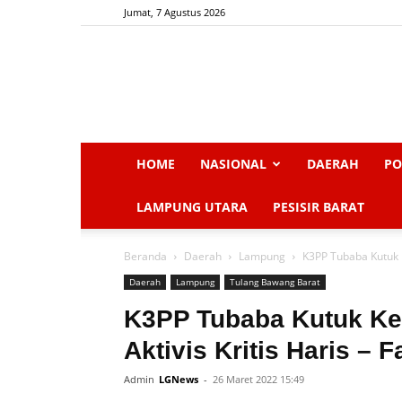
Jumat, 7 Agustus 2026
HOME
NASIONAL
DAERAH
PO
LAMPUNG UTARA
PESISIR BARAT
Beranda
Daerah
Lampung
K3PP Tubaba Kutuk K
Daerah
Lampung
Tulang Bawang Barat
K3PP Tubaba Kutuk Ke
Aktivis Kritis Haris – F
Admin
LGNews
-
26 Maret 2022 15:49