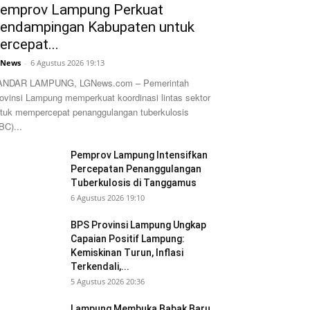
emprov Lampung Perkuat
endampingan Kabupaten untuk
ercepat...
GNews
-
6 Agustus 2026 19:13
ANDAR LAMPUNG, LGNews.com – Pemerintah
ovinsi Lampung memperkuat koordinasi lintas sektor
tuk mempercepat penanggulangan tuberkulosis
BC)...
Pemprov Lampung Intensifkan
Percepatan Penanggulangan
Tuberkulosis di Tanggamus
6 Agustus 2026 19:10
BPS Provinsi Lampung Ungkap
Capaian Positif Lampung:
Kemiskinan Turun, Inflasi
Terkendali,...
5 Agustus 2026 20:36
Lampung Membuka Babak Baru