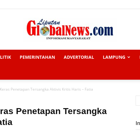
LITIK
PEMERINTAHAN
ADVERTORIAL
LAMPUNG
Liputan
eras Penetapan Tersangka Aktivis Kritis Haris – Fatia
Global
ras Penetapan Tersangka
atia
In