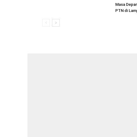
Masa Depan
PTN di Lam