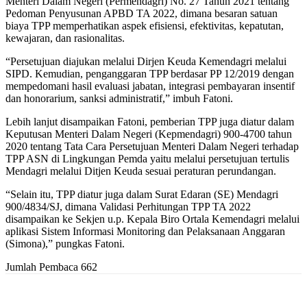
Menteri Dalam Negeri (Permendagri) No. 27 Tahun 2021 tentang
Pedoman Penyusunan APBD TA 2022, dimana besaran satuan
biaya TPP memperhatikan aspek efisiensi, efektivitas, kepatutan,
kewajaran, dan rasionalitas.
“Persetujuan diajukan melalui Dirjen Keuda Kemendagri melalui
SIPD. Kemudian, penganggaran TPP berdasar PP 12/2019 dengan
mempedomani hasil evaluasi jabatan, integrasi pembayaran insentif
dan honorarium, sanksi administratif,” imbuh Fatoni.
Lebih lanjut disampaikan Fatoni, pemberian TPP juga diatur dalam
Keputusan Menteri Dalam Negeri (Kepmendagri) 900-4700 tahun
2020 tentang Tata Cara Persetujuan Menteri Dalam Negeri terhadap
TPP ASN di Lingkungan Pemda yaitu melalui persetujuan tertulis
Mendagri melalui Ditjen Keuda sesuai peraturan perundangan.
“Selain itu, TPP diatur juga dalam Surat Edaran (SE) Mendagri
900/4834/SJ, dimana Validasi Perhitungan TPP TA 2022
disampaikan ke Sekjen u.p. Kepala Biro Ortala Kemendagri melalui
aplikasi Sistem Informasi Monitoring dan Pelaksanaan Anggaran
(Simona),” pungkas Fatoni.
Jumlah Pembaca
662