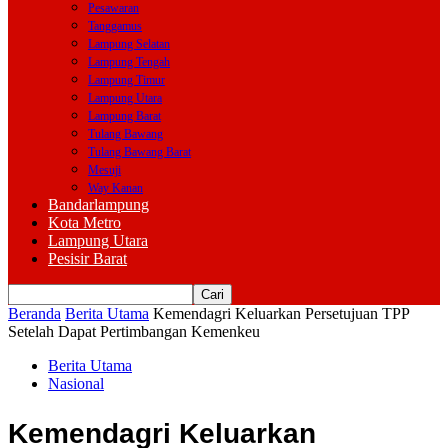
Pesawaran
Tanggamus
Lampung Selatan
Lampung Tengah
Lampung Timur
Lampung Utara
Lampung Barat
Tulang Bawang
Tulang Bawang Barat
Mesuji
Way Kanan
Bandarlampung
Kota Metro
Lampung Utara
Pesisir Barat
Beranda
Berita Utama
Kemendagri Keluarkan Persetujuan TPP
Setelah Dapat Pertimbangan Kemenkeu
Berita Utama
Nasional
Kemendagri Keluarkan