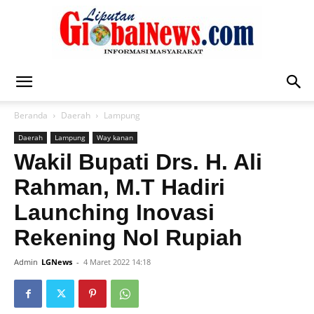
Liputan
Beranda
Daerah
Lampung
Daerah
Lampung
Way kanan
Global
Wakil Bupati Drs. H. Ali
Rahman, M.T Hadiri
Launching Inovasi
News
Rekening Nol Rupiah
Admin
LGNews
-
4 Maret 2022 14:18