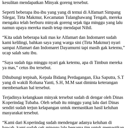
kesulitan mendapatkan Minyak goreng tersebut.
Seperti beberapa ibu-ibu yang yang di temui di Alfamart Simpang
Silegar, Tirta Makmur, Kecamatan Tulangbawang Tengah, mereka
mengaku telah berburu minyak goreng sejak tiga minggu yang lalu
namun upaya mereka masih tetap mendapat Nihil.
“Kita udah beberapa kali mas ke Alfamart dan Indomaret sudah
kami kelilingi, bahkan saya yang warga sini (Tirta Makmur) nyari
sampai Alfamart dan Indomaret Dayamurni tapi masih gak ketemu,”
ucap salah satu ibu.
“Saya sudah tiga minggu nyari gak ketemu, apa di Timbun mereka
ya mas,” cetus ibu tersebut.
Dihubungi terpisah, Kepala Bidang Perdagangan, Eka Saputra, S.T
yang di wakili Rohana Yanti, S.H, M.M saat diminta keterangan
membenarkan hal tersebut.
Terjadinya kelangkaan minyak tersebut sudah di dengar oleh Dinas
Koperindag Tubaba. Oleh sebab itu minggu yang lalu dari Dinas
sendiri sudah terjun kelapangan untuk memastikan hasil keluhan
masyarakat tersebut.
“Kami dari Koperindag sudah mendengar adanya keluhan di
bawah, kami sudah cek minggu lalu bersama tim untuk memastikan,