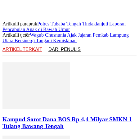
Artikulli paraprak
Polres Tubaba Tengah Tindaklanjuti Laporan
Pencabulan Anak di Bawah Umur
Artikulli tjetër
Wagub Chusnunia Ajak Jajaran Pemkab Lampung
Utara Bersinergi Tangani Kemiskinan
ARTIKEL TERKAIT
DARI PENULIS
Kampud Sorot Dana BOS Rp 4,4 Milyar SMKN 1
Tulang Bawang Tengah