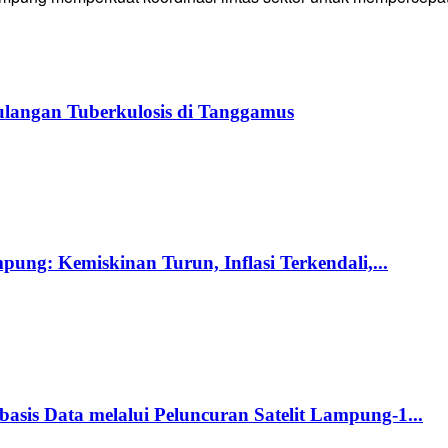
langan Tuberkulosis di Tanggamus
ng: Kemiskinan Turun, Inflasi Terkendali,...
s Data melalui Peluncuran Satelit Lampung-1...