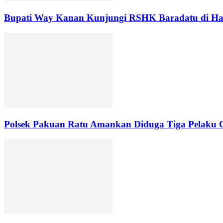
Bupati Way Kanan Kunjungi RSHK Baradatu di Har
Polsek Pakuan Ratu Amankan Diduga Tiga Pelaku C