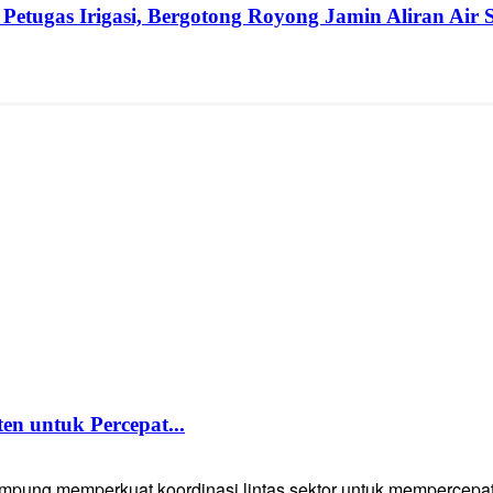
etugas Irigasi, Bergotong Royong Jamin Aliran Air
 untuk Percepat...
g memperkuat koordinasi lintas sektor untuk mempercepat p