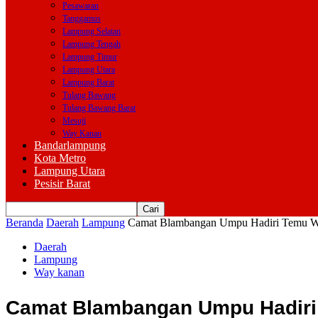
Pesawaran
Tanggamus
Lampung Selatan
Lampung Tengah
Lampung Timur
Lampung Utara
Lampung Barat
Tulang Bawang
Tulang Bawang Barat
Mesuji
Way Kanan
Bandarlampung
Kota Metro
Lampung Utara
Pesisir Barat
Beranda
Daerah
Lampung
Camat Blambangan Umpu Hadiri Temu W
Daerah
Lampung
Way kanan
Camat Blambangan Umpu Hadiri