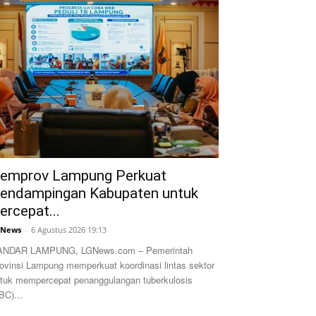
emprov Lampung Perkuat
endampingan Kabupaten untuk
ercepat...
GNews
-
6 Agustus 2026 19:13
ANDAR LAMPUNG, LGNews.com – Pemerintah
ovinsi Lampung memperkuat koordinasi lintas sektor
tuk mempercepat penanggulangan tuberkulosis
BC)...