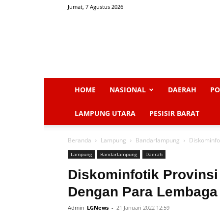
Jumat, 7 Agustus 2026
HOME
NASIONAL
DAERAH
PO
LAMPUNG UTARA
PESISIR BARAT
Beranda
Lampung
Bandarlampung
Diskominfo
Lampung
Bandarlampung
Daerah
Diskominfotik Provins
Dengan Para Lembaga 
Admin
LGNews
-
21 Januari 2022 12:59