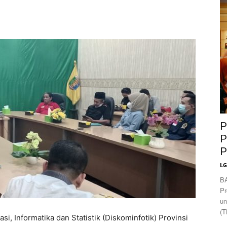
News
P
P
P
L
B
Pr
un
(T
Informatika dan Statistik (Diskominfotik) Provinsi