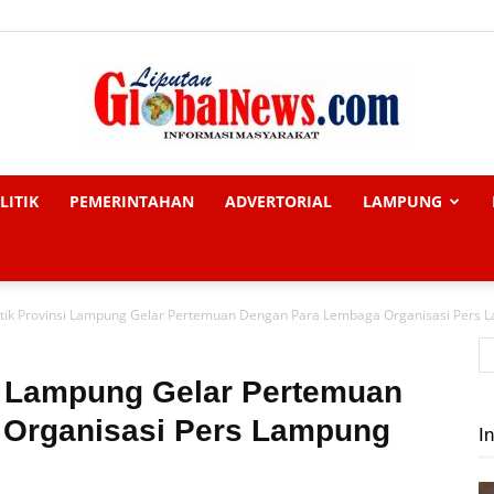
LITIK
PEMERINTAHAN
ADVERTORIAL
LAMPUNG
Liputan
tik Provinsi Lampung Gelar Pertemuan Dengan Para Lembaga Organisasi Pers 
Global
i Lampung Gelar Pertemuan
Organisasi Pers Lampung
In