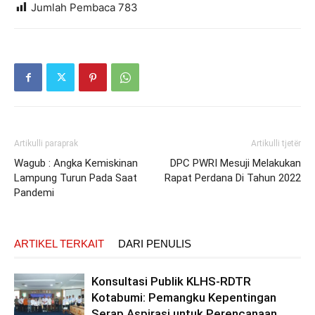
Jumlah Pembaca
783
Artikulli paraprak
Artikulli tjetër
Wagub : Angka Kemiskinan
DPC PWRI Mesuji Melakukan
Lampung Turun Pada Saat
Rapat Perdana Di Tahun 2022
Pandemi
ARTIKEL TERKAIT
DARI PENULIS
Konsultasi Publik KLHS-RDTR
Kotabumi: Pemangku Kepentingan
Serap Aspirasi untuk Perencanaan