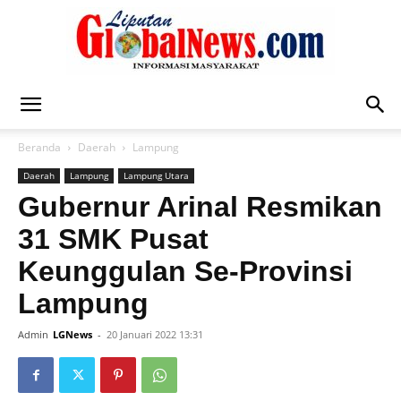
Liputan
Beranda
Daerah
Lampung
Daerah
Lampung
Lampung Utara
Global
Gubernur Arinal Resmikan
31 SMK Pusat
Keunggulan Se-Provinsi
News
Lampung
Admin
LGNews
-
20 Januari 2022 13:31