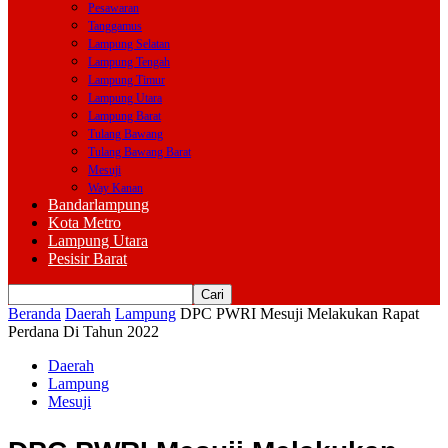
Pesawaran
Tanggamus
Lampung Selatan
Lampung Tengah
Lampung Timur
Lampung Utara
Lampung Barat
Tulang Bawang
Tulang Bawang Barat
Mesuji
Way Kanan
Bandarlampung
Kota Metro
Lampung Utara
Pesisir Barat
Beranda
Daerah
Lampung
DPC PWRI Mesuji Melakukan Rapat
Perdana Di Tahun 2022
Daerah
Lampung
Mesuji