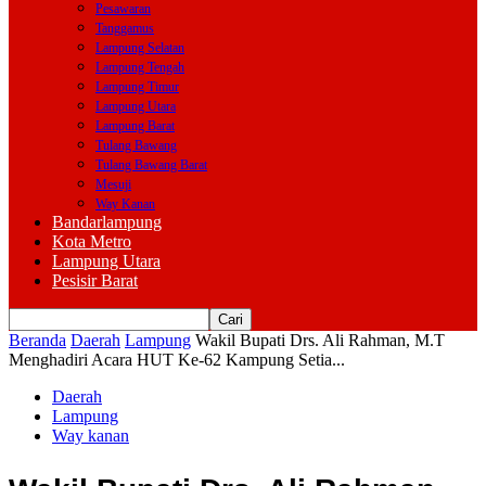
Pesawaran
Tanggamus
Lampung Selatan
Lampung Tengah
Lampung Timur
Lampung Utara
Lampung Barat
Tulang Bawang
Tulang Bawang Barat
Mesuji
Way Kanan
Bandarlampung
Kota Metro
Lampung Utara
Pesisir Barat
Beranda
Daerah
Lampung
Wakil Bupati Drs. Ali Rahman, M.T
Menghadiri Acara HUT Ke-62 Kampung Setia...
Daerah
Lampung
Way kanan