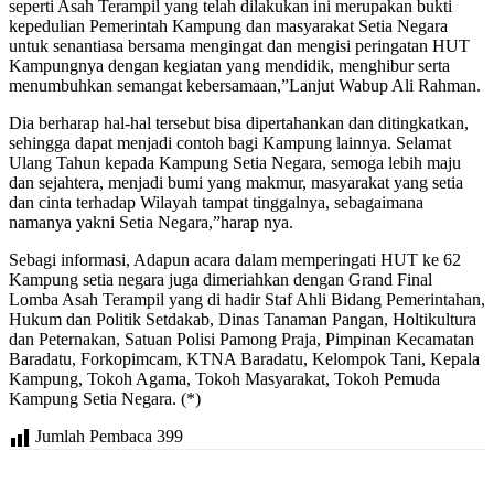
seperti Asah Terampil yang telah dilakukan ini merupakan bukti
kepedulian Pemerintah Kampung dan masyarakat Setia Negara
untuk senantiasa bersama mengingat dan mengisi peringatan HUT
Kampungnya dengan kegiatan yang mendidik, menghibur serta
menumbuhkan semangat kebersamaan,”Lanjut Wabup Ali Rahman.
Dia berharap hal-hal tersebut bisa dipertahankan dan ditingkatkan,
sehingga dapat menjadi contoh bagi Kampung lainnya. Selamat
Ulang Tahun kepada Kampung Setia Negara, semoga lebih maju
dan sejahtera, menjadi bumi yang makmur, masyarakat yang setia
dan cinta terhadap Wilayah tampat tinggalnya, sebagaimana
namanya yakni Setia Negara,”harap nya.
Sebagi informasi, Adapun acara dalam memperingati HUT ke 62
Kampung setia negara juga dimeriahkan dengan Grand Final
Lomba Asah Terampil yang di hadir Staf Ahli Bidang Pemerintahan,
Hukum dan Politik Setdakab, Dinas Tanaman Pangan, Holtikultura
dan Peternakan, Satuan Polisi Pamong Praja, Pimpinan Kecamatan
Baradatu, Forkopimcam, KTNA Baradatu, Kelompok Tani, Kepala
Kampung, Tokoh Agama, Tokoh Masyarakat, Tokoh Pemuda
Kampung Setia Negara. (*)
Jumlah Pembaca
399