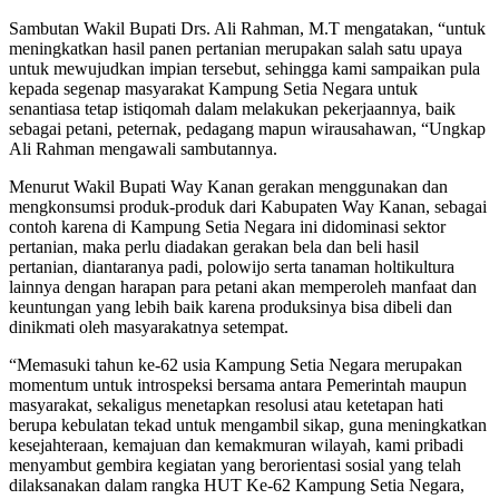
Sambutan Wakil Bupati Drs. Ali Rahman, M.T mengatakan, “untuk
meningkatkan hasil panen pertanian merupakan salah satu upaya
untuk mewujudkan impian tersebut, sehingga kami sampaikan pula
kepada segenap masyarakat Kampung Setia Negara untuk
senantiasa tetap istiqomah dalam melakukan pekerjaannya, baik
sebagai petani, peternak, pedagang mapun wirausahawan, “Ungkap
Ali Rahman mengawali sambutannya.
Menurut Wakil Bupati Way Kanan gerakan menggunakan dan
mengkonsumsi produk-produk dari Kabupaten Way Kanan, sebagai
contoh karena di Kampung Setia Negara ini didominasi sektor
pertanian, maka perlu diadakan gerakan bela dan beli hasil
pertanian, diantaranya padi, polowijo serta tanaman holtikultura
lainnya dengan harapan para petani akan memperoleh manfaat dan
keuntungan yang lebih baik karena produksinya bisa dibeli dan
dinikmati oleh masyarakatnya setempat.
“Memasuki tahun ke-62 usia Kampung Setia Negara merupakan
momentum untuk introspeksi bersama antara Pemerintah maupun
masyarakat, sekaligus menetapkan resolusi atau ketetapan hati
berupa kebulatan tekad untuk mengambil sikap, guna meningkatkan
kesejahteraan, kemajuan dan kemakmuran wilayah, kami pribadi
menyambut gembira kegiatan yang berorientasi sosial yang telah
dilaksanakan dalam rangka HUT Ke-62 Kampung Setia Negara,