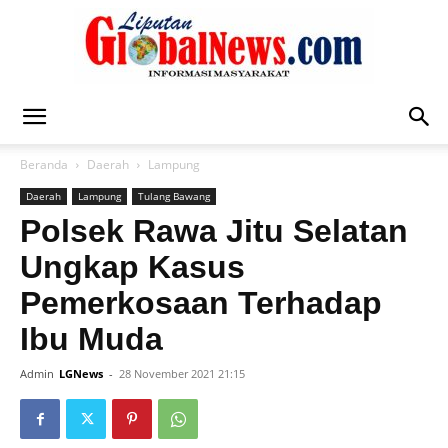
Liputan
Beranda
Daerah
Lampung
Daerah
Lampung
Tulang Bawang
Global
Polsek Rawa Jitu Selatan
Ungkap Kasus
Pemerkosaan Terhadap
News
Ibu Muda
Admin
LGNews
-
28 November 2021 21:15