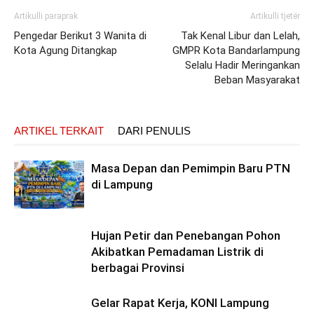
Artikulli paraprak
Artikulli tjetër
Pengedar Berikut 3 Wanita di
Tak Kenal Libur dan Lelah,
Kota Agung Ditangkap
GMPR Kota Bandarlampung
Selalu Hadir Meringankan
Beban Masyarakat
ARTIKEL TERKAIT
DARI PENULIS
Masa Depan dan Pemimpin Baru PTN
di Lampung
Hujan Petir dan Penebangan Pohon
Akibatkan Pemadaman Listrik di
berbagai Provinsi
Gelar Rapat Kerja, KONI Lampung