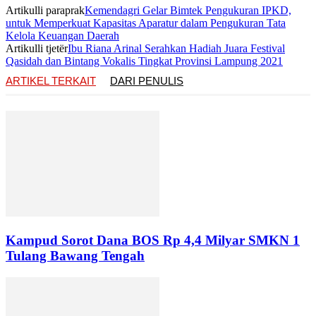
Artikulli paraprak
Kemendagri Gelar Bimtek Pengukuran IPKD,
untuk Memperkuat Kapasitas Aparatur dalam Pengukuran Tata
Kelola Keuangan Daerah
Artikulli tjetër
Ibu Riana Arinal Serahkan Hadiah Juara Festival
Qasidah dan Bintang Vokalis Tingkat Provinsi Lampung 2021
ARTIKEL TERKAIT
DARI PENULIS
Kampud Sorot Dana BOS Rp 4,4 Milyar SMKN 1
Tulang Bawang Tengah