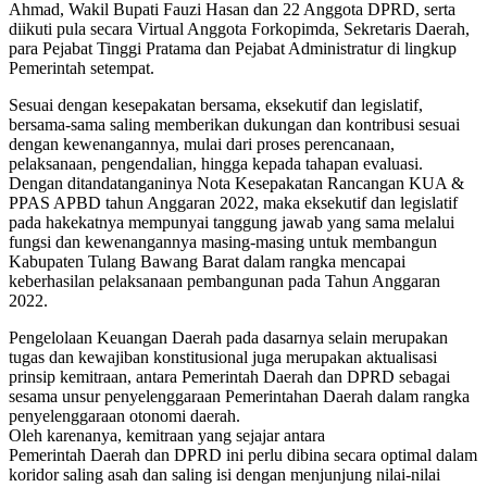
Ahmad, Wakil Bupati Fauzi Hasan dan 22 Anggota DPRD, serta
diikuti pula secara Virtual Anggota Forkopimda, Sekretaris Daerah,
para Pejabat Tinggi Pratama dan Pejabat Administratur di lingkup
Pemerintah setempat.
Sesuai dengan kesepakatan bersama, eksekutif dan legislatif,
bersama-sama saling memberikan dukungan dan kontribusi sesuai
dengan kewenangannya, mulai dari proses perencanaan,
pelaksanaan, pengendalian, hingga kepada tahapan evaluasi.
Dengan ditandatanganinya Nota Kesepakatan Rancangan KUA &
PPAS APBD tahun Anggaran 2022, maka eksekutif dan legislatif
pada hakekatnya mempunyai tanggung jawab yang sama melalui
fungsi dan kewenangannya masing-masing untuk membangun
Kabupaten Tulang Bawang Barat dalam rangka mencapai
keberhasilan pelaksanaan pembangunan pada Tahun Anggaran
2022.
Pengelolaan Keuangan Daerah pada dasarnya selain merupakan
tugas dan kewajiban konstitusional juga merupakan aktualisasi
prinsip kemitraan, antara Pemerintah Daerah dan DPRD sebagai
sesama unsur penyelenggaraan Pemerintahan Daerah dalam rangka
penyelenggaraan otonomi daerah.
Oleh karenanya, kemitraan yang sejajar antara
Pemerintah Daerah dan DPRD ini perlu dibina secara optimal dalam
koridor saling asah dan saling isi dengan menjunjung nilai-nilai