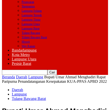
Pesawaran
Tanggamus
Lampung Selatan
Lampung Tengah
Lampung Timur
Lampung Utara
Lampung Barat
Tulang Bawang
Tulang Bawang Barat
Mesuji
Way Kanan
Bandarlampung
Kota Metro
Lampung Utara
Pesisir Barat
Beranda
Daerah
Lampung
Bupati Umar Ahmad Menghadiri Rapat
Paripurna Penandatanganan Kesepakatan KUA-PPAS APBD 2022
Daerah
Lampung
Tulang Bawang Barat