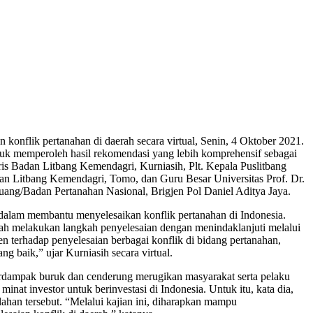
onflik pertanahan di daerah secara virtual, Senin, 4 Oktober 2021.
tuk memperoleh hasil rekomendasi yang lebih komprehensif sebagai
ris Badan Litbang Kemendagri, Kurniasih, Plt. Kepala Puslitbang
n Litbang Kemendagri, Tomo, dan Guru Besar Universitas Prof. Dr.
ang/Badan Pertanahan Nasional, Brigjen Pol Daniel Aditya Jaya.
dalam membantu menyelesaikan konflik pertanahan di Indonesia.
telah melakukan langkah penyelesaian dengan menindaklanjuti melalui
en terhadap penyelesaian berbagai konflik di bidang pertanahan,
 baik,” ujar Kurniasih secara virtual.
n berdampak buruk dan cenderung merugikan masyarakat serta pelaku
inat investor untuk berinvestasi di Indonesia. Untuk itu, kata dia,
han tersebut. “Melalui kajian ini, diharapkan mampu