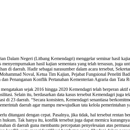
 Dalam Negeri (Litbang Kemendagri) menggelar seminar hasil kajian k
 menyempurnakan hasil kajian sementara yang telah tersusun, juga un
an di daerah. Hadir sebagai narasumber dalam acara tersebut, Sekreta
ohammad Noval, Ketua Tim Kajian, Pejabat Fungsional Peneliti Bada
 dan Penanganan Konflik Pertanahan Kementerian Agraria dan Tata Ru
mengatakan sejak 2016 hingga 2020 Kemendagri telah berperan aktif 
silitasi. Selain itu, berdasarkan data kasus tersebut Kemendagri juga 
tasi di 23 daerah. “Secara konsisten, Kemendagri senantiasa berkomitm
pemerintah daerah agar mampu mewujudkan tata kelola pemerintahan yang
perlu ditangani dengan cepat. Pasalnya, jika tidak, hal tersebut renta
an hukum. Tak hanya itu, konflik tersebut juga dapat memicu kurangnya m
ahan di daerah guna membantu percepatan penyelesaian atas permasala