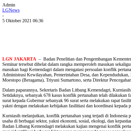
Admin
LGNews
-
5 Oktober 2021 06:36
LGN JAKARTA
– Badan Penelitian dan Pengembangan Kementerian
Seminar tersebut dihelat dalam rangka memperoleh masukan sekaligus
masukan bagi Kemendagri dalam mengatasi persoalan konflik pertanah
Administrasi Kewilayahan, Pemerintahan Desa, dan Kependudukan, M
Moestopo (Beragama), Triyuni Sumartono, serta Direktur Pencegahan
Dalam paparannya, Sekretaris Badan Litbang Kemendagri, Kurniasih 
Setidaknya, sebanyak 678 kasus konflik pertanahan telah dilakukan fa
surat kepada Gubernur sebanyak 96 surat serta melakukan rapat fasili
yakni dengan melakukan kebijakan fasilitiasi dan koordinasi kepada 
Kurniasih melanjutkan, konflik pertanahan yang terjadi di Indonesia 
usaha di berbagai sektor, yakni ekonomi, sosial, ekologi, dan kepasti
Badan Litbang Kemendagri melakukan kajian mengenai konflik pertan