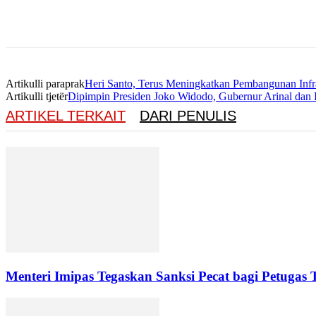
Artikulli paraprak
Heri Santo, Terus Meningkatkan Pembangunan Infr
Artikulli tjetër
Dipimpin Presiden Joko Widodo, Gubernur Arinal da
ARTIKEL TERKAIT
DARI PENULIS
Menteri Imipas Tegaskan Sanksi Pecat bagi Petugas