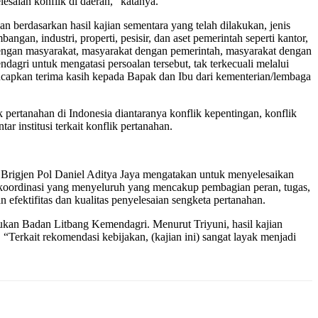
esaian konflik di daerah,” katanya.
erdasarkan hasil kajian sementara yang telah dilakukan, jenis
ngan, industri, properti, pesisir, dan aset pemerintah seperti kantor,
t dengan masyarakat, masyarakat dengan pemerintah, masyarakat dengan
ri untuk mengatasi persoalan tersebut, tak terkecuali melalui
ucapkan terima kasih kepada Bapak dan Ibu dari kementerian/lembaga
pertanahan di Indonesia diantaranya konflik kepentingan, konflik
r institusi terkait konflik pertanahan.
 Brigjen Pol Daniel Aditya Jaya mengatakan untuk menyelesaikan
n koordinasi yang menyeluruh yang mencakup pembagian peran, tugas,
efektifitas dan kualitas penyelesaian sengketa pertanahan.
kukan Badan Litbang Kemendagri. Menurut Triyuni, hasil kajian
 “Terkait rekomendasi kebijakan, (kajian ini) sangat layak menjadi