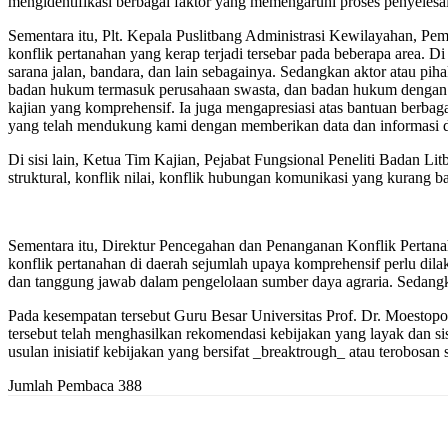
mengidentifikasi berbagai faktor yang memengaruhi proses penyelesai
Sementara itu, Plt. Kepala Puslitbang Administrasi Kewilayahan, P
konflik pertanahan yang kerap terjadi tersebar pada beberapa area. Di 
sarana jalan, bandara, dan lain sebagainya. Sedangkan aktor atau pi
badan hukum termasuk perusahaan swasta, dan badan hukum dengan pe
kajian yang komprehensif. Ia juga mengapresiasi atas bantuan berba
yang telah mendukung kami dengan memberikan data dan informasi da
Di sisi lain, Ketua Tim Kajian, Pejabat Fungsional Peneliti Badan L
struktural, konflik nilai, konflik hubungan komunikasi yang kurang bai
Sementara itu, Direktur Pencegahan dan Penanganan Konflik Pertan
konflik pertanahan di daerah sejumlah upaya komprehensif perlu dil
dan tanggung jawab dalam pengelolaan sumber daya agraria. Sedangkan
Pada kesempatan tersebut Guru Besar Universitas Prof. Dr. Moestopo
tersebut telah menghasilkan rekomendasi kebijakan yang layak dan sist
usulan inisiatif kebijakan yang bersifat _breaktrough_ atau terobosan
Jumlah Pembaca
388