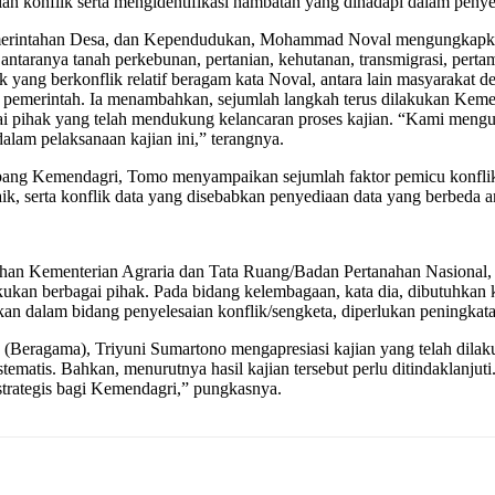
an konflik serta mengidentifikasi hambatan yang dihadapi dalam penyel
emerintahan Desa, dan Kependudukan, Mohammad Noval mengungkapkan b
antaranya tanah perkebunan, pertanian, kehutanan, transmigrasi, pertamba
hak yang berkonflik relatif beragam kata Noval, antara lain masyaraka
merintah. Ia menambahkan, sejumlah langkah terus dilakukan Kemendag
gai pihak yang telah mendukung kelancaran proses kajian. “Kami meng
lam pelaksanaan kajian ini,” terangnya.
itbang Kemendagri, Tomo menyampaikan sejumlah faktor pemicu konflik 
k, serta konflik data yang disebabkan penyediaan data yang berbeda anta
ahan Kementerian Agraria dan Tata Ruang/Badan Pertanahan Nasional,
akukan berbagai pihak. Pada bidang kelembagaan, kata dia, dibutuhka
 dalam bidang penyelesaian konflik/sengketa, diperlukan peningkatan 
 (Beragama), Triyuni Sumartono mengapresiasi kajian yang telah dila
ematis. Bahkan, menurutnya hasil kajian tersebut perlu ditindaklanjuti.
 strategis bagi Kemendagri,” pungkasnya.