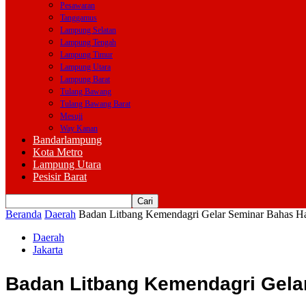
Pesawaran
Tanggamus
Lampung Selatan
Lampung Tengah
Lampung Timur
Lampung Utara
Lampung Barat
Tulang Bawang
Tulang Bawang Barat
Mesuji
Way Kanan
Bandarlampung
Kota Metro
Lampung Utara
Pesisir Barat
Beranda
Daerah
Badan Litbang Kemendagri Gelar Seminar Bahas Has
Daerah
Jakarta
Badan Litbang Kemendagri Gelar