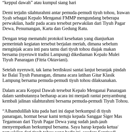
“keppul dawah” atau kumpul siang hari
Demi terjalin silahturahmi antar pemuda-pemudi tiyuh tohou, Irawan
Syah sebagai Kepalo Menganai FMMP mengundang beberapa
perwakilan, hadir pada acara tersebut perwakilan dari Tiyuh Pagar
Dewa, Penumangan, Karta dan Gedung Ratu.
Dengan tetap mematuhi protokol kesehatan yang dianjurkan
pemerintah kegiatan tersebut berjalan meriah, dimana sebelum
menginjak acara inti para tamu dari tiyuh tohou diajak makan
bersama (nyeruwit tradisi Lampung) dikediaman Kepalo Mulei
Tiyuh Panaragan (Fitria Oktaviani).
Setelah nyeruwit, tak lama berdiskusi santai lanjut beranjak pindah
ke Balai Tiyuh Panaragan, dimana acara latihan Gitar Klasik
Lampung bersama pemuda-pemudi tiyuh tohou dilaksanakan.
Dalam acara Keppul Dawah tersebut Kepalo Menganai Panaragan
dalam sambutannya berharap acara ini menjadi rantai penyambung
kembali jalinan silahturahmi bersama pemuda-pemudi Tiyuh Tohou.
“Alhamdulillah kita pada hari ini dapat berkumpul di tiyuh
panaragan, hormat besar kami tertuju kepada Sanggar Siger Mas
Tegamoan dari Tiyuh Pagar Dewa yang sudah jauh-jauh
menyempatkan berkumpul bersama. Saya harap kepada ketua/