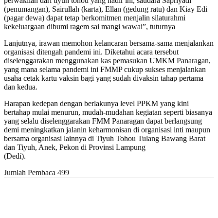
perwakilan dari tiyuh tohou yang hadir ini, saudara Sapriyadi
(penumangan), Sairullah (karta), Ellan (gedung ratu) dan Kiay Edi
(pagar dewa) dapat tetap berkomitmen menjalin silaturahmi
kekeluargaan dibumi ragem sai mangi wawai”, tuturnya
Lanjutnya, irawan memohon kelancaran bersama-sama menjalankan
organisasi ditengah pandemi ini. Diketahui acara tersebut
diselenggarakan menggunakan kas pemasukan UMKM Panaragan,
yang mana selama pandemi ini FMMP cukup sukses menjalankan
usaha cetak kartu vaksin bagi yang sudah divaksin tahap pertama
dan kedua.
Harapan kedepan dengan berlakunya level PPKM yang kini
bertahap mulai menurun, mudah-mudahan kegiatan seperti biasanya
yang selalu diselenggarakan FMM Panaragan dapat berlangsung
demi meningkatkan jalanin keharmonisan di organisasi inti maupun
bersama organisasi lainnya di Tiyuh Tohou Tulang Bawang Barat
dan Tiyuh, Anek, Pekon di Provinsi Lampung
(Dedi).
Jumlah Pembaca
499