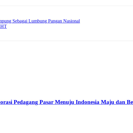
mpung Sebagai Lumbung Pangan Nasional
 IHT
rasi Pedagang Pasar Menuju Indonesia Maju dan B