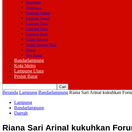
Pesawaran
Tanggamus
Lampung Selatan
Lampung Tengah
Lampung Timur
Lampung Utara
Lampung Barat
Tulang Bawang
Tulang Bawang Barat
Mesuji
Way Kanan
Bandarlampung
Kota Metro
Lampung Utara
Pesisir Barat
Beranda
Lampung
Bandarlampung
Riana Sari Arinal kukuhkan For
Lampung
Bandarlampung
Daerah
Riana Sari Arinal kukuhkan Fo