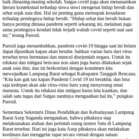
baik dimasing-masing sekolah, Satgas covid juga akan menanamkan
literasi kontekstual terhadap siswa siswi mengenai hidup bersih dan
sehat sejak usia dini. Hal ini penting guna memupuk kesadaran
terhadap pentingnya hidup bersih. “Hidup sehat dan bersih bukan
hanya penting dimasa pandemi seperti sekarang ini, melainan juga
sama pentingnya kendati tidak terjadi wabah covid seperti saat saat
ini,” terang Parosil.
Parosil juga menambahkan, pandemi covid-19 hingga saat ini belum
dapat dipastikan kapan akan berahir. bahkan varian baru dari virus
tersebut terus bermutasi dan muncul disejumlah negara. Untuk itu
edukasi dan mitigasi bencana non alam juga harus dilakukan sejak
anak usia dini, dan ini berkorelasi dengan komitmen kita
mewujudkan Lampung Barat sebagai Kabupaten Tangguh Bencana.
“Kita kan gak tau kapan Pandemi Covid 19 ini berakhir, dan bisa
saja kedepan akan ada virus-virus baru yang menyerang umat
manusia. Untuk itu edukasi dan mitigasi harus kita kuatkan, dan
salah satu tugas dari Satgas nantinya menguatkan hal itu,” pungkas
Parosil.
Sementara Sekretaris Dinas Pendidikan dan Kebudayaan Lampung
Barat Asep Suganda mengatakan, bahwa pihaknya siap
melaksanakan arahan dan perintah orang nomor Satu di Lampung
Barat tersebut. Hari ini juga kata Asep pihaknya akan melakukan
kordinasi dan menggelar rapat secara virtual dengan satuan