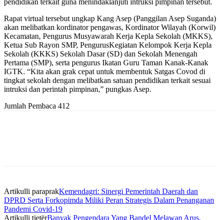
pendidikan terkait guna menindaklanjuti intruksi pimpinan tersebut.
Rapat virtual tersebut ungkap Kang Asep (Panggilan Asep Suganda)
akan melibatkan kordinator pengawas, Kordinator Wilayah (Korwil)
Kecamatan, Pengurus Musyawarah Kerja Kepla Sekolah (MKKS),
Ketua Sub Rayon SMP, PengurusKegiatan Kelompok Kerja Kepla
Sekolah (KKKS) Sekolah Dasar (SD) dan Sekolah Menengah
Pertama (SMP), serta pengurus Ikatan Guru Taman Kanak-Kanak
IGTK. “Kita akan grak cepat untuk membentuk Satgas Covod di
tingkat sekolah dengan melibatkan satuan pendidikan terkait sesuai
intruksi dan perintah pimpinan,” pungkas Asep.
Jumlah Pembaca
412
Artikulli paraprak
Kemendagri: Sinergi Pemerintah Daerah dan
DPRD Serta Forkopimda Miliki Peran Strategis Dalam Penanganan
Pandemi Covid-19
Artikulli tjetër
Banyak Pengendara Yang Bandel Melawan Arus,