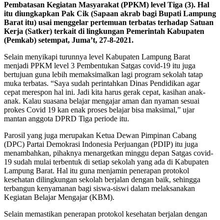
Pembatasan Kegiatan Masyarakat (PPKM) level Tiga (3). Hal
itu diungkapkan Pak Cik (Sapaan akrab bagi Bupati Lampung
Barat itu) usai menggelar pertemuan terbatas terhadap Satuan
Kerja (Satker) terkait di lingkungan Pemerintah Kabupaten
(Pemkab) setempat, Juma’t, 27-8-2021.
Selain menyikapi turunnya level Kabupaten Lampung Barat
menjadi PPKM level 3 Pembentukan Satgas covid-19 itu juga
bertujuan guna lebih memaksimalkan lagi program sekolah tatap
muka terbatas. “Saya sudah perintahkan Dinas Pendidikan agar
cepat merespon hal ini. Jadi kita harus gerak cepat, kasihan anak-
anak. Kalau suasana belajar mengajar aman dan nyaman sesuai
prokes Covid 19 kan enak proses belajar bisa maksimal,” ujar
mantan anggota DPRD Tiga periode itu.
Parosil yang juga merupakan Ketua Dewan Pimpinan Cabang
(DPC) Partai Demokrasi Indonesia Perjuangan (PDIP) itu juga
menambahkan, pihaknya menargetkan minggu depan Satgas covid-
19 sudah mulai terbentuk di setiap sekolah yang ada di Kabupaten
Lampung Barat. Hal itu guna menjamin penerapan protokol
kesehatan dilingkungan sekolah berjalan dengan baik, sehingga
terbangun kenyamanan bagi siswa-siswi dalam melaksanakan
Kegiatan Belajar Mengajar (KBM).
Selain memastikan penerapan protokol kesehatan berjalan dengan