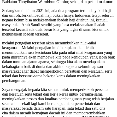
Baldatun Thoyibatun Warobbun Ghofur, sehat, dan petani makmur.
Sedangkan di tahun 2021 ini, ada dua program tertunda yakni haji
dan umroh,Terkait ibadah haji bukan hanya Indonesia tetapi seluruh
negara belum bisa melaksanakan ibadah haji ditahun ini, kecuali
masyarakat Arab Saudi sendiri yang bisa melaksanakan ibadah
tersebut kecuali ada duta besar kita yang tugas di sana bisa untuk
menunaikan ibadah tersebut.
melalui pengajian tersebut akan menumbuhkan nilai-nilai
keagamaan,Melalui pengajian ini diharapkan akan lebih
menumbuhkan rasa kecintaan kita pada nilai-nilai keagamaan yang
pada gilirannya akan membawa kita pada kehidupan yang lebih baik
dalam tuntutan ajaran agama, sehingga kita akan mendapatkan
kebahagiaan baik di dunia dan akhirat kepada seluruh lapisan
masyarakat agar dapat memperkokoh persatuan dan kesatuan, serta
tekad dan bersama-sama bekerja keras dalam meningkatkan
pembangunan.
Saya mengajak kepada kita semua untuk memperkokoh persatuan
dan kesatuan serta tekad dan kerja keras untuk bersama-sama
meningkatkan proses dan kualitas pembangunan yang telah berjalan
selama ini. sekali lagi kami berharap, antara pemerintah dan
masyarakat berada dalam satu harapan, satu tekad dan satu cita –
cita dalam meraih kemajuan daerah ini dan mempersembahkan