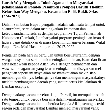
Lurah Way Mengaku, Tokoh Agama dan Masyarakat
pelaksanaan di
Pondok Pesantren (Ponpes) Daruth Tholibin,
Kelurahan Way Mengaku, Kecamatan Balik Bukit, Selasa
(22/6/2021).
Dalam Sambutan Bupati pengajian adalah salah satu tempat untuk
silaturrahmi, serta dalam meningkatkan keimanan dan
ketaqwaan,hal itu selaras dengan program ke-Tujuh Pemerintah
Kabupaten (Pemkab) Lambar yakni program peningkatan iman dan
taqwa yang digalakkan di masa kepemimpinannya bersama Wakil
Bupati Drs. Mad Hasnurin periode 2017-2022.
Pengajian pada hari ini bertujuan untuk bersilaturrahmi dengan
warga masyarakat serta untuk meningkatkan iman, islam dan ihsan
serta ketaqwaan kepada Allah SWT dengan pemahaman dan
wawasan keagamaan yang terus meningkat dan disegarkan melalui
pengajian seperti ini insya allah masyarakat akan makin siap
membangun dirinya, keluarganya dan membangun masyarakatnya
melalui pembangunan daerah yang saat ini terus kita lakukan di
Lambar ucapnya.
Dengan adanya acara tersebut, lanjut Parosil, itu merupakan salah
satu tempat untuk berdoa bersama dalam kemakmuran masyarkat
Dengan adanya acara ini kita berdoa kepada Allah, semoga covid
segera reda dan masyarakat Lambar menjadi masyarakat yang