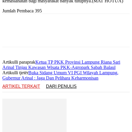
kemaslahatan bagi masyarakat banyak tutupnya.(MAT HOTUA)
Jumlah Pembaca
395
Artikulli paraprak
Ketua TP PKK Provinsi Lampung Riana Sari
Arinal Tinjau Kawasan Wisata PKK-Agropark Sabah Balaul
Artikulli tjetër
Buka Sidang Umum VI PGI Wilayah Lampung,
Gubernur Arinal : Jaga Dan Pelihara Keharmonisan
ARTIKEL TERKAIT
DARI PENULIS