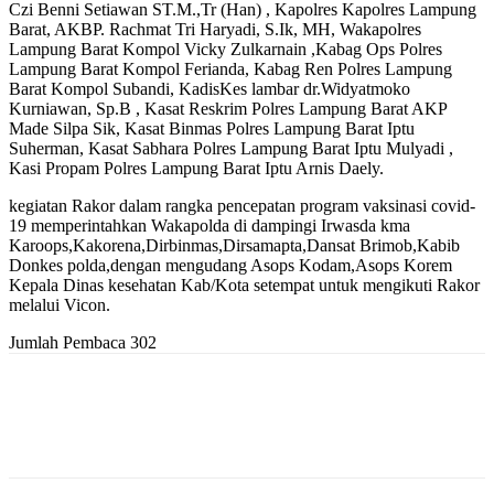
Czi Benni Setiawan ST.M.,Tr (Han) , Kapolres Kapolres Lampung
Barat, AKBP. Rachmat Tri Haryadi, S.Ik, MH, Wakapolres
Lampung Barat Kompol Vicky Zulkarnain ,Kabag Ops Polres
Lampung Barat Kompol Ferianda, Kabag Ren Polres Lampung
Barat Kompol Subandi, KadisKes lambar dr.Widyatmoko
Kurniawan, Sp.B , Kasat Reskrim Polres Lampung Barat AKP
Made Silpa Sik, Kasat Binmas Polres Lampung Barat Iptu
Suherman, Kasat Sabhara Polres Lampung Barat Iptu Mulyadi ,
Kasi Propam Polres Lampung Barat Iptu Arnis Daely.
kegiatan Rakor dalam rangka pencepatan program vaksinasi covid-
19 memperintahkan Wakapolda di dampingi Irwasda kma
Karoops,Kakorena,Dirbinmas,Dirsamapta,Dansat Brimob,Kabib
Donkes polda,dengan mengudang Asops Kodam,Asops Korem
Kepala Dinas kesehatan Kab/Kota setempat untuk mengikuti Rakor
melalui Vicon.
Jumlah Pembaca
302