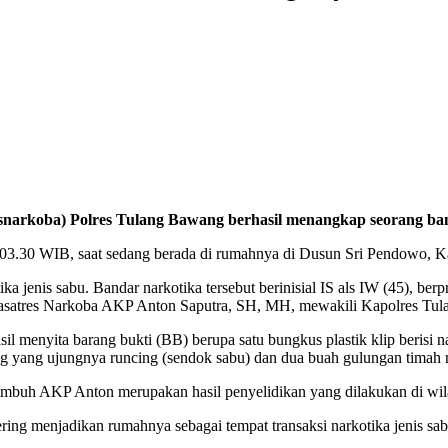
snarkoba) Polres Tulang Bawang berhasil menangkap seorang ba
ul 03.30 WIB, saat sedang berada di rumahnya di Dusun Sri Pendowo,
ka jenis sabu. Bandar narkotika tersebut berinisial IS als IW (45),
Kasatres Narkoba AKP Anton Saputra, SH, MH, mewakili Kapolres Tu
il menyita barang bukti (BB) berupa satu bungkus plastik klip berisi n
dang yang ujungnya runcing (sendok sabu) dan dua buah gulungan tima
 imbuh AKP Anton merupakan hasil penyelidikan yang dilakukan di wi
ering menjadikan rumahnya sebagai tempat transaksi narkotika jenis sab