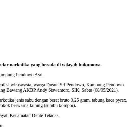
ndar narkotika yang berada di wilayah hukumnya.
 Kampung Pendowo Asri.
 berprofesi wiraswasta, warga Dusun Sri Pendowo, Kampung Pendowo
lang Bawang AKBP Andy Siswantoro, SIK, Sabtu (08/05/2021).
arkotika jenis sabu dengan berat bruto 0,25 gram, tabung kaca pyrex,
h rokok berwarna kuning (sumbu kompor).
layah Kecamatan Dente Teladas.
u.