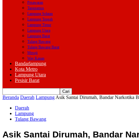
Pesawaran
Tanggamus
Lampung Selatan
Lampung Tengah
Lampung Timur
Lampung Utara
Lampung Barat
Tulang Bawang
Tulang Bawang Barat
Mesuji
Way Kanan
Bandarlampung
Kota Metro
Lampung Utara
Pesisir Barat
Beranda
Daerah
Lampung
Asik Santai Dirumah, Bandar Narkotika B
Daerah
Lampung
Tulang Bawang
Asik Santai Dirumah, Bandar Nar