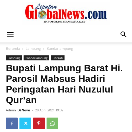
Liputan
Beranda
Lampung
Bandarlampung
Lampung
Bandarlampung
Daerah
Global
Bupati Lampung Barat Hi.
Parosil Mabsus Hadiri
Peringatan Hari Nuzulul
News
Qur’an
Admin
LGNews
-
28 April 2021 19:32