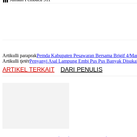
Artikulli paraprak
Pemda Kabupaten Pesawaran Bersama Brigif 4/M
Artikulli tjetër
Penyanyi Asal Lampung Embi Pus Pus Banyak Disuka
ARTIKEL TERKAIT
DARI PENULIS