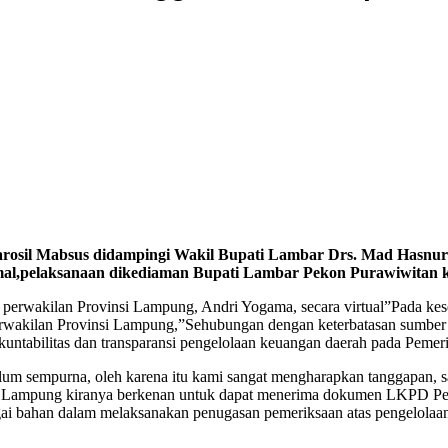
osil Mabsus didampingi Wakil Bupati Lambar Drs. Mad Hasnuri
pelaksanaan dikediaman Bupati Lambar Pekon Purawiwitan kec
perwakilan Provinsi Lampung, Andri Yogama, secara virtual”Pada k
ilan Provinsi Lampung,”Sehubungan dengan keterbatasan sumber da
akuntabilitas dan transparansi pengelolaan keuangan daerah pada Pem
m sempurna, oleh karena itu kami sangat mengharapkan tanggapan, sa
i Lampung kiranya berkenan untuk dapat menerima dokumen LKPD P
ai bahan dalam melaksanakan penugasan pemeriksaan atas pengelol