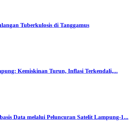
langan Tuberkulosis di Tanggamus
ng: Kemiskinan Turun, Inflasi Terkendali,...
s Data melalui Peluncuran Satelit Lampung-1...