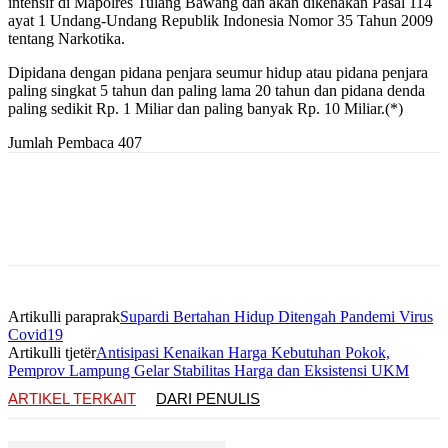
intensif di Mapolres Tulang Bawang dan akan dikenakan Pasal 114
ayat 1 Undang-Undang Republik Indonesia Nomor 35 Tahun 2009
tentang Narkotika.
Dipidana dengan pidana penjara seumur hidup atau pidana penjara
paling singkat 5 tahun dan paling lama 20 tahun dan pidana denda
paling sedikit Rp. 1 Miliar dan paling banyak Rp. 10 Miliar.(*)
Jumlah Pembaca
407
Artikulli paraprak
Supardi Bertahan Hidup Ditengah Pandemi Virus
Covid19
Artikulli tjetër
Antisipasi Kenaikan Harga Kebutuhan Pokok,
Pemprov Lampung Gelar Stabilitas Harga dan Eksistensi UKM
ARTIKEL TERKAIT
DARI PENULIS