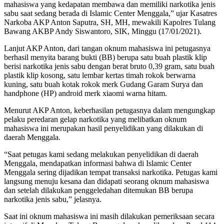
mahasiswa yang kedapatan membawa dan memiliki narkotika jenis
sabu saat sedang berada di Islamic Center Menggala,” ujar Kasatres
Narkoba AKP Anton Saputra, SH, MH, mewakili Kapolres Tulang
Bawang AKBP Andy Siswantoro, SIK, Minggu (17/01/2021).
Lanjut AKP Anton, dari tangan oknum mahasiswa ini petugasnya
berhasil menyita barang bukti (BB) berupa satu buah plastik klip
berisi narkotika jenis sabu dengan berat bruto 0,39 gram, satu buah
plastik klip kosong, satu lembar kertas timah rokok berwarna
kuning, satu buah kotak rokok merk Gudang Garam Surya dan
handphone (HP) android merk xiaomi warna hitam.
Menurut AKP Anton, keberhasilan petugasnya dalam mengungkap
pelaku peredaran gelap narkotika yang melibatkan oknum
mahasiswa ini merupakan hasil penyelidikan yang dilakukan di
daerah Menggala.
“Saat petugas kami sedang melakukan penyelidikan di daerah
Menggala, mendapatkan informasi bahwa di Islamic Center
Menggala sering dijadikan tempat transaksi narkotika. Petugas kami
langsung menuju kesana dan didapati seorang oknum mahasiswa
dan setelah dilakukan penggeledahan ditemukan BB berupa
narkotika jenis sabu,” jelasnya.
Saat ini oknum mahasiswa ini masih dilakukan pemeriksaan secara