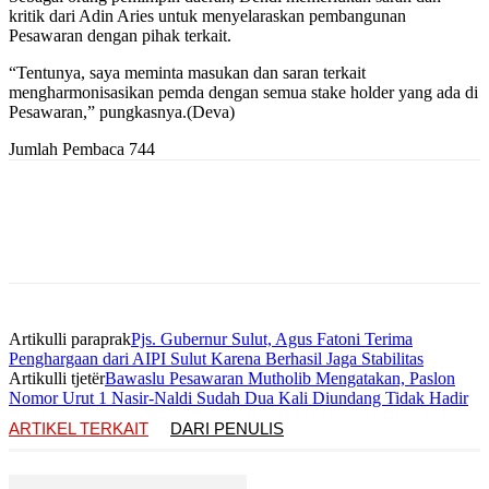
kritik dari Adin Aries untuk menyelaraskan pembangunan
Pesawaran dengan pihak terkait.
“Tentunya, saya meminta masukan dan saran terkait
mengharmonisasikan pemda dengan semua stake holder yang ada di
Pesawaran,” pungkasnya.(Deva)
Jumlah Pembaca
744
Artikulli paraprak
Pjs. Gubernur Sulut, Agus Fatoni Terima
Penghargaan dari AIPI Sulut Karena Berhasil Jaga Stabilitas
Artikulli tjetër
Bawaslu Pesawaran Mutholib Mengatakan, Paslon
Nomor Urut 1 Nasir-Naldi Sudah Dua Kali Diundang Tidak Hadir
ARTIKEL TERKAIT
DARI PENULIS