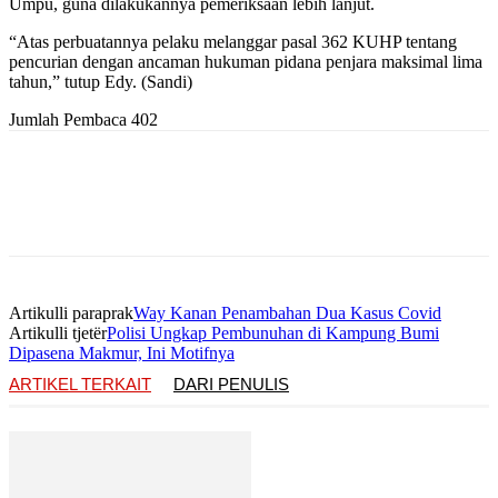
Umpu, guna dilakukannya pemeriksaan lebih lanjut.
“Atas perbuatannya pelaku melanggar pasal 362 KUHP tentang
pencurian dengan ancaman hukuman pidana penjara maksimal lima
tahun,” tutup Edy. (Sandi)
Jumlah Pembaca
402
Artikulli paraprak
Way Kanan Penambahan Dua Kasus Covid
Artikulli tjetër
Polisi Ungkap Pembunuhan di Kampung Bumi
Dipasena Makmur, Ini Motifnya
ARTIKEL TERKAIT
DARI PENULIS