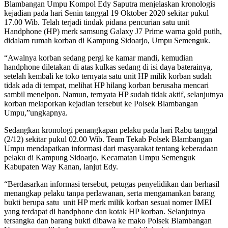
Blambangan Umpu Kompol Edy Saputra menjelaskan kronologis
kejadian pada hari Senin tanggal 19 Oktober 2020 sekitar pukul
17.00 Wib. Telah terjadi tindak pidana pencurian satu unit
Handphone (HP) merk samsung Galaxy J7 Prime warna gold putih,
didalam rumah korban di Kampung Sidoarjo, Umpu Semenguk.
“Awalnya korban sedang pergi ke kamar mandi, kemudian
handphone diletakan di atas kulkas sedang di isi daya baterainya,
setelah kembali ke toko ternyata satu unit HP milik korban sudah
tidak ada di tempat, melihat HP hilang korban berusaha mencari
sambil menelpon. Namun, ternyata HP sudah tidak aktif, selanjutnya
korban melaporkan kejadian tersebut ke Polsek Blambangan
Umpu,”ungkapnya.
Sedangkan kronologi penangkapan pelaku pada hari Rabu tanggal
(2/12) sekitar pukul 02.00 Wib. Team Tekab Polsek Blambangan
Umpu mendapatkan informasi dari masyarakat tentang keberadaan
pelaku di Kampung Sidoarjo, Kecamatan Umpu Semenguk
Kabupaten Way Kanan, lanjut Edy.
“Berdasarkan informasi tersebut, petugas penyelidikan dan berhasil
menangkap pelaku tanpa perlawanan, serta mengamankan barang
bukti berupa satu unit HP merk milik korban sesuai nomer IMEI
yang terdapat di handphone dan kotak HP korban. Selanjutnya
tersangka dan barang bukti dibawa ke mako Polsek Blambangan