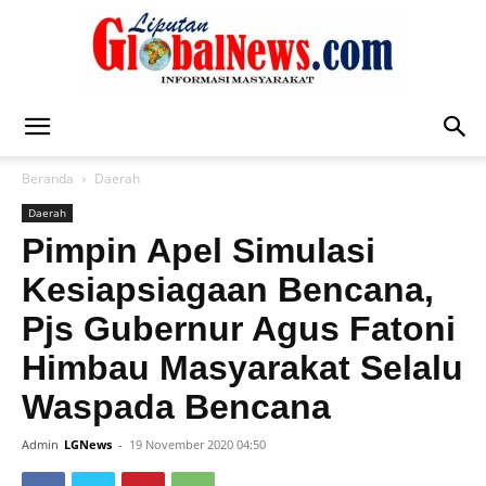
Liputan
Beranda
Daerah
Daerah
Global
Pimpin Apel Simulasi
Kesiapsiagaan Bencana,
Pjs Gubernur Agus Fatoni
News
Himbau Masyarakat Selalu
Waspada Bencana
Admin
LGNews
-
19 November 2020 04:50