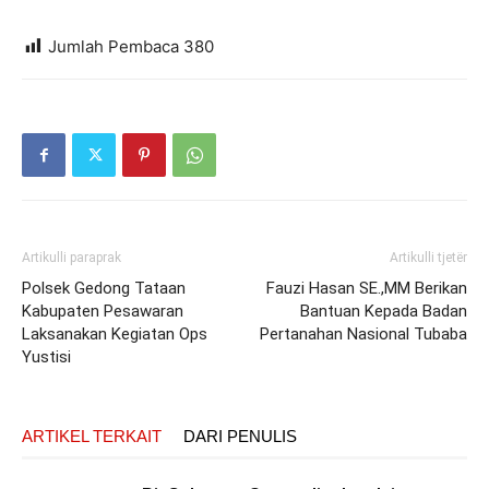
Jumlah Pembaca
380
Artikulli paraprak
Artikulli tjetër
Polsek Gedong Tataan
Fauzi Hasan SE.,MM Berikan
Kabupaten Pesawaran
Bantuan Kepada Badan
Laksanakan Kegiatan Ops
Pertanahan Nasional Tubaba
Yustisi
ARTIKEL TERKAIT
DARI PENULIS