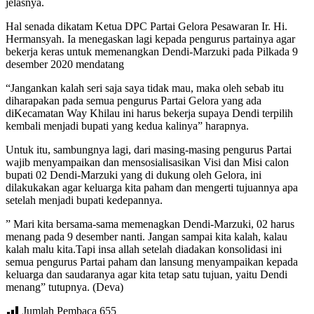
jelasnya.
Hal senada dikatam Ketua DPC Partai Gelora Pesawaran Ir. Hi.
Hermansyah. Ia menegaskan lagi kepada pengurus partainya agar
bekerja keras untuk memenangkan Dendi-Marzuki pada Pilkada 9
desember 2020 mendatang
“Jangankan kalah seri saja saya tidak mau, maka oleh sebab itu
diharapakan pada semua pengurus Partai Gelora yang ada
diKecamatan Way Khilau ini harus bekerja supaya Dendi terpilih
kembali menjadi bupati yang kedua kalinya” harapnya.
Untuk itu, sambungnya lagi, dari masing-masing pengurus Partai
wajib menyampaikan dan mensosialisasikan Visi dan Misi calon
bupati 02 Dendi-Marzuki yang di dukung oleh Gelora, ini
dilakukakan agar keluarga kita paham dan mengerti tujuannya apa
setelah menjadi bupati kedepannya.
” Mari kita bersama-sama memenagkan Dendi-Marzuki, 02 harus
menang pada 9 desember nanti. Jangan sampai kita kalah, kalau
kalah malu kita.Tapi insa allah setelah diadakan konsolidasi ini
semua pengurus Partai paham dan lansung menyampaikan kepada
keluarga dan saudaranya agar kita tetap satu tujuan, yaitu Dendi
menang” tutupnya. (Deva)
Jumlah Pembaca
655