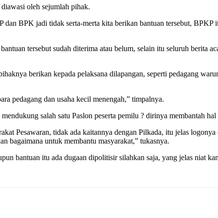
 diawasi oleh sejumlah pihak.
P dan BPK jadi tidak serta-merta kita berikan bantuan tersebut, BPKP
tuan tersebut sudah diterima atau belum, selain itu seluruh berita a
pihaknya berikan kepada pelaksana dilapangan, seperti pedagang waru
para pedagang dan usaha kecil menengah,” timpalnya.
mendukung salah satu Paslon peserta pemilu ? dirinya membantah hal t
kat Pesawaran, tidak ada kaitannya dengan Pilkada, itu jelas logonya 
yakan bagaimana untuk membantu masyarakat,” tukasnya.
upun bantuan itu ada dugaan dipolitisir silahkan saja, yang jelas nia