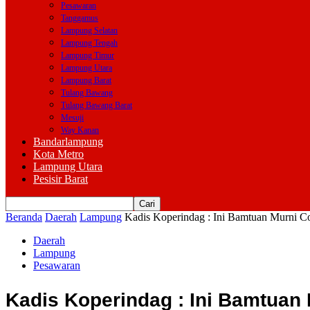
Pesawaran
Tanggamus
Lampung Selatan
Lampung Tengah
Lampung Timur
Lampung Utara
Lampung Barat
Tulang Bawang
Tulang Bawang Barat
Mesuji
Way Kanan
Bandarlampung
Kota Metro
Lampung Utara
Pesisir Barat
Beranda
Daerah
Lampung
Kadis Koperindag : Ini Bamtuan Murni C
Daerah
Lampung
Pesawaran
Kadis Koperindag : Ini Bamtuan 