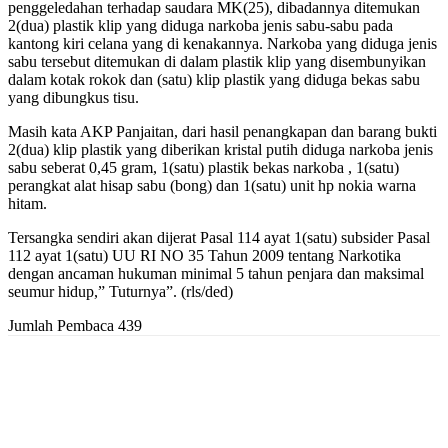
penggeledahan terhadap saudara MK(25), dibadannya ditemukan
2(dua) plastik klip yang diduga narkoba jenis sabu-sabu pada
kantong kiri celana yang di kenakannya. Narkoba yang diduga jenis
sabu tersebut ditemukan di dalam plastik klip yang disembunyikan
dalam kotak rokok dan (satu) klip plastik yang diduga bekas sabu
yang dibungkus tisu.
Masih kata AKP Panjaitan, dari hasil penangkapan dan barang bukti
2(dua) klip plastik yang diberikan kristal putih diduga narkoba jenis
sabu seberat 0,45 gram, 1(satu) plastik bekas narkoba , 1(satu)
perangkat alat hisap sabu (bong) dan 1(satu) unit hp nokia warna
hitam.
Tersangka sendiri akan dijerat Pasal 114 ayat 1(satu) subsider Pasal
112 ayat 1(satu) UU RI NO 35 Tahun 2009 tentang Narkotika
dengan ancaman hukuman minimal 5 tahun penjara dan maksimal
seumur hidup,” Tuturnya”. (rls/ded)
Jumlah Pembaca
439