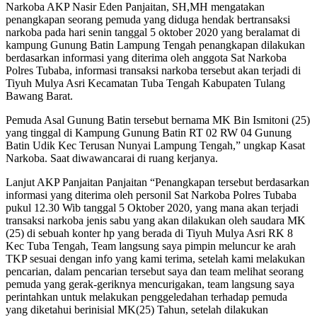
Narkoba AKP Nasir Eden Panjaitan, SH,MH mengatakan
penangkapan seorang pemuda yang diduga hendak bertransaksi
narkoba pada hari senin tanggal 5 oktober 2020 yang beralamat di
kampung Gunung Batin Lampung Tengah penangkapan dilakukan
berdasarkan informasi yang diterima oleh anggota Sat Narkoba
Polres Tubaba, informasi transaksi narkoba tersebut akan terjadi di
Tiyuh Mulya Asri Kecamatan Tuba Tengah Kabupaten Tulang
Bawang Barat.
Pemuda Asal Gunung Batin tersebut bernama MK Bin Ismitoni (25)
yang tinggal di Kampung Gunung Batin RT 02 RW 04 Gunung
Batin Udik Kec Terusan Nunyai Lampung Tengah,” ungkap Kasat
Narkoba. Saat diwawancarai di ruang kerjanya.
Lanjut AKP Panjaitan Panjaitan “Penangkapan tersebut berdasarkan
informasi yang diterima oleh personil Sat Narkoba Polres Tubaba
pukul 12.30 Wib tanggal 5 Oktober 2020, yang mana akan terjadi
transaksi narkoba jenis sabu yang akan dilakukan oleh saudara MK
(25) di sebuah konter hp yang berada di Tiyuh Mulya Asri RK 8
Kec Tuba Tengah, Team langsung saya pimpin meluncur ke arah
TKP sesuai dengan info yang kami terima, setelah kami melakukan
pencarian, dalam pencarian tersebut saya dan team melihat seorang
pemuda yang gerak-geriknya mencurigakan, team langsung saya
perintahkan untuk melakukan penggeledahan terhadap pemuda
yang diketahui berinisial MK(25) Tahun, setelah dilakukan