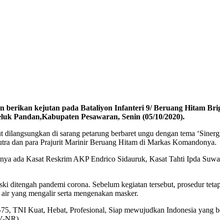
n berikan kejutan pada Bataliyon Infanteri 9/ Beruang Hitam Bri
luk Pandan,Kabupaten Pesawaran, Senin (05/10/2020).
ut dilangsungkan di sarang petarung berbaret ungu dengan tema ‘Sine
tra dan para Prajurit Marinir Beruang Hitam di Markas Komandonya.
aranya ada Kasat Reskrim AKP Endrico Sidauruk, Kasat Tahti Ipda S
i ditengah pandemi corona. Sebelum kegiatan tersebut, prosedur tetap
 air yang mengalir serta mengenakan masker.
, TNI Kuat, Hebat, Profesional, Siap mewujudkan Indonesia yang ber
DV-NR)