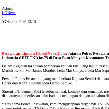
Admin
LGNews
-
5 Oktober 2020 13:15
Pesawaran-Liputan Global News.Com
: Jajaran Polres Pesawara
Indonesia (HUT TNI) ke-75 di Desa Batu Menyan Kecamatan Te
Dalam Kegiatan ini adalah pemberian kejutan kue ulang tahun terseb
Marinir Letkol Mar James Monthe, Lettu Mar Cahyo, Letda Mar Sapu
Personil Polres Pesawaran yang memberikan Kejutan Sendiri diant
Herlis dan Kanit 1 Politik Ipda Dartio Santiko.
Sinergi TNI dengan Polri tersebut nampak kompak dan semangat, mesk
diantaranya pemeriksaan suhu badan, cuci tangan dengan air sabun di
“Atas nama Polres Pesawaran, kami mengucapkan dirgahayu TNI ke-75
sinergi untuk negeri, TNI jaya, ” kata Kapolres Pesawaran AKBP.(