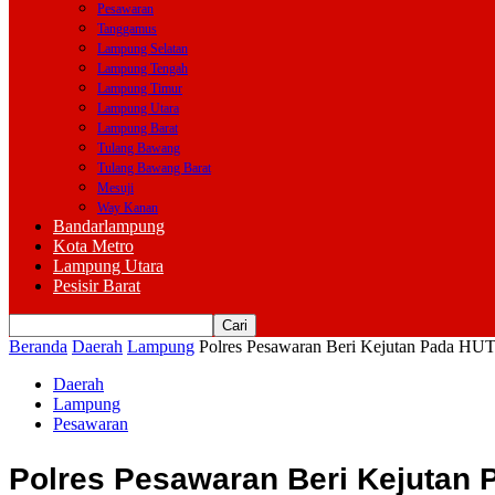
Pesawaran
Tanggamus
Lampung Selatan
Lampung Tengah
Lampung Timur
Lampung Utara
Lampung Barat
Tulang Bawang
Tulang Bawang Barat
Mesuji
Way Kanan
Bandarlampung
Kota Metro
Lampung Utara
Pesisir Barat
Beranda
Daerah
Lampung
Polres Pesawaran Beri Kejutan Pada HU
Daerah
Lampung
Pesawaran
Polres Pesawaran Beri Kejutan 