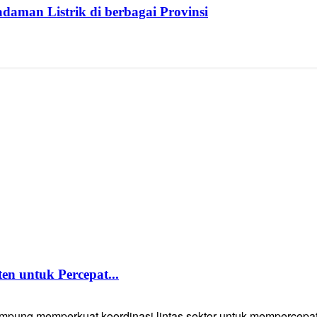
aman Listrik di berbagai Provinsi
 untuk Percepat...
g memperkuat koordinasi lintas sektor untuk mempercepat p