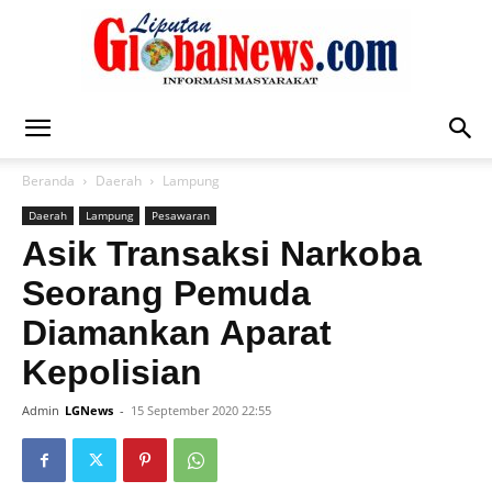
Liputan
Beranda
Daerah
Lampung
Daerah
Lampung
Pesawaran
Global
Asik Transaksi Narkoba
Seorang Pemuda
Diamankan Aparat
News
Kepolisian
Admin
LGNews
-
15 September 2020 22:55