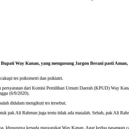
 Bupati Way Kanan, yang mengusung Jargon Berani pasti Aman, R
kupi tes psikometri dan psikiatri.
tu persyaratan dari Komisi Pemilihan Umum Daerah (KPUD) Way Kanan, 
nggu (6/9/2020).
salah didalam mengikuti tes tersebut.
k pak Ali Rahman juga tentu tidak ada masalah. Sebab, pak Ali Rahman 
, khususnya kepada masyarakat Way Kanan. Agar kedua pasangan calon