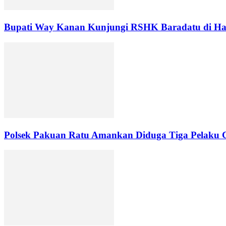
Bupati Way Kanan Kunjungi RSHK Baradatu di Har
Polsek Pakuan Ratu Amankan Diduga Tiga Pelaku C