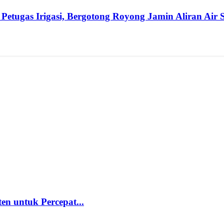
etugas Irigasi, Bergotong Royong Jamin Aliran Air
 untuk Percepat...