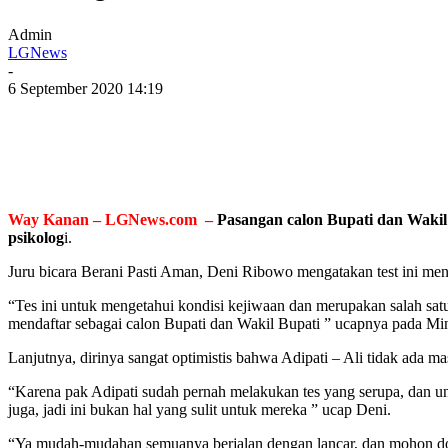
Admin
LGNews
-
6 September 2020 14:19
Way Kanan – LGNews.com –
Pasangan calon Bupati dan Wakil
psikolog
i.
Juru bicara Berani Pasti Aman, Deni Ribowo mengatakan test ini menca
“Tes ini untuk mengetahui kondisi kejiwaan dan merupakan salah sa
mendaftar sebagai calon Bupati dan Wakil Bupati ” ucapnya pada Mi
Lanjutnya, dirinya sangat optimistis bahwa Adipati – Ali tidak ada ma
“Karena pak Adipati sudah pernah melakukan tes yang serupa, dan untu
juga, jadi ini bukan hal yang sulit untuk mereka ” ucap Deni.
“Ya mudah-mudahan semuanya berjalan dengan lancar, dan mohon doa