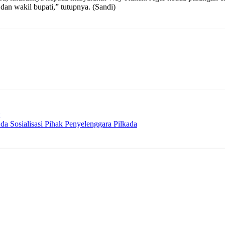
dan wakil bupati,” tutupnya. (Sandi)
 Sosialisasi Pihak Penyelenggara Pilkada