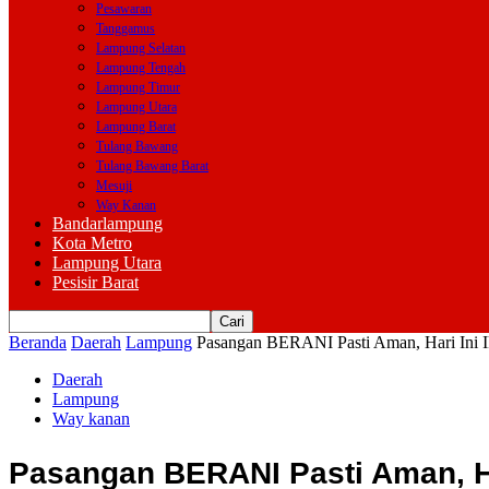
Pesawaran
Tanggamus
Lampung Selatan
Lampung Tengah
Lampung Timur
Lampung Utara
Lampung Barat
Tulang Bawang
Tulang Bawang Barat
Mesuji
Way Kanan
Bandarlampung
Kota Metro
Lampung Utara
Pesisir Barat
Beranda
Daerah
Lampung
Pasangan BERANI Pasti Aman, Hari Ini Ik
Daerah
Lampung
Way kanan
Pasangan BERANI Pasti Aman, Har