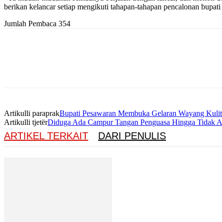
berikan kelancar setiap mengikuti tahapan-tahapan pencalonan bupati 
Jumlah Pembaca
354
Artikulli paraprak
Bupati Pesawaran Membuka Gelaran Wayang Kulit
Artikulli tjetër
Diduga Ada Campur Tangan Penguasa Hingga Tidak Ada
ARTIKEL TERKAIT
DARI PENULIS