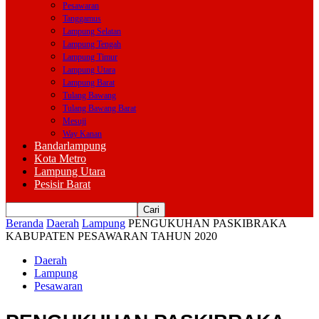
Pesawaran
Tanggamus
Lampung Selatan
Lampung Tengah
Lampung Timur
Lampung Utara
Lampung Barat
Tulang Bawang
Tulang Bawang Barat
Mesuji
Way Kanan
Bandarlampung
Kota Metro
Lampung Utara
Pesisir Barat
Beranda
Daerah
Lampung
PENGUKUHAN PASKIBRAKA
KABUPATEN PESAWARAN TAHUN 2020
Daerah
Lampung
Pesawaran