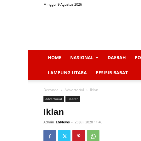
Minggu, 9 Agustus 2026
HOME
NASIONAL
DAERAH
PO
LAMPUNG UTARA
PESISIR BARAT
Beranda
Advertorial
Iklan
Advertorial
Daerah
Iklan
Admin
LGNews
-
23 Juli 2020 11:40