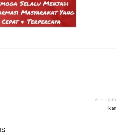
Artikulli tjetër
Iklan
IS