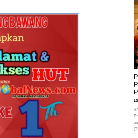
News
P
P
P
L
B
Pr
un
(T