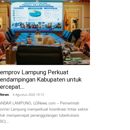
emprov Lampung Perkuat
endampingan Kabupaten untuk
ercepat...
GNews
-
6 Agustus 2026 19:13
ANDAR LAMPUNG, LGNews.com – Pemerintah
ovinsi Lampung memperkuat koordinasi lintas sektor
tuk mempercepat penanggulangan tuberkulosis
BC)...