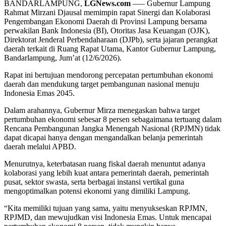
BANDARLAMPUNG,
LGNews.com
—– Gubernur Lampung
Rahmat Mirzani Djausal memimpin rapat Sinergi dan Kolaborasi
Pengembangan Ekonomi Daerah di Provinsi Lampung bersama
perwakilan Bank Indonesia (BI), Otoritas Jasa Keuangan (OJK),
Direktorat Jenderal Perbendaharaan (DJPb), serta jajaran perangkat
daerah terkait di Ruang Rapat Utama, Kantor Gubernur Lampung,
Bandarlampung, Jum’at (12/6/2026).
Rapat ini bertujuan mendorong percepatan pertumbuhan ekonomi
daerah dan mendukung target pembangunan nasional menuju
Indonesia Emas 2045.
Dalam arahannya, Gubernur Mirza menegaskan bahwa target
pertumbuhan ekonomi sebesar 8 persen sebagaimana tertuang dalam
Rencana Pembangunan Jangka Menengah Nasional (RPJMN) tidak
dapat dicapai hanya dengan mengandalkan belanja pemerintah
daerah melalui APBD.
Menurutnya, keterbatasan ruang fiskal daerah menuntut adanya
kolaborasi yang lebih kuat antara pemerintah daerah, pemerintah
pusat, sektor swasta, serta berbagai instansi vertikal guna
mengoptimalkan potensi ekonomi yang dimiliki Lampung.
“Kita memiliki tujuan yang sama, yaitu menyukseskan RPJMN,
RPJMD, dan mewujudkan visi Indonesia Emas. Untuk mencapai