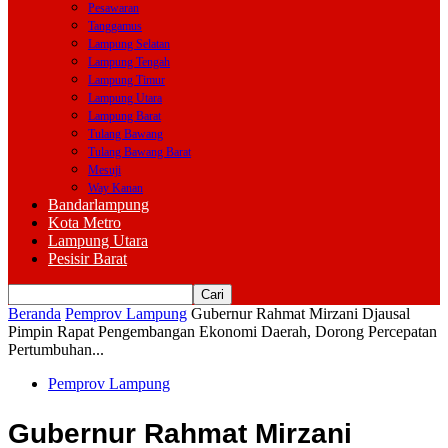
Pesawaran
Tanggamus
Lampung Selatan
Lampung Tengah
Lampung Timur
Lampung Utara
Lampung Barat
Tulang Bawang
Tulang Bawang Barat
Mesuji
Way Kanan
Bandarlampung
Kota Metro
Lampung Utara
Pesisir Barat
Beranda
Pemprov Lampung
Gubernur Rahmat Mirzani Djausal
Pimpin Rapat Pengembangan Ekonomi Daerah, Dorong Percepatan
Pertumbuhan...
Pemprov Lampung
Gubernur Rahmat Mirzani