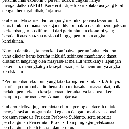
pertumbuhan ekonomi 8 persen, tidak mungkin hanya
mengandalkan APBD. Karena itu diperlukan kolaborasi yang kuat
dengan berbagai pihak,” ujarnya.
Gubernur Mirza menilai Lampung memiliki potensi besar untuk
terus tumbuh dimana berbagai indikator makro daerah menunjukkan
perkembangan positif, mulai dari pertumbuhan ekonomi yang
berada di atas rata-rata nasional hingga penurunan angka
kemiskinan.
Namun demikian, ia menekankan bahwa pertumbuhan ekonomi
yang dikejar harus bersifat inklusif, sehingga manfaatnya dapat
dirasakan langsung oleh masyarakat melalui terbukanya lapangan
pekerjaan, meningkatnya kesejahteraan, serta menurunnya angka
kemiskinan.
“Pertumbuhan ekonomi yang kita dorong harus inklusif. Artinya,
manfaat pertumbuhan itu benar-benar dirasakan masyarakat, baik
melalui peningkatan kesejahteraan, terbukanya lapangan kerja,
maupun penurunan kemiskinan,” ujarnya.
Gubernur Mirza juga meminta seluruh perangkat daerah untuk
menyelaraskan program dan kegiatan dengan prioritas nasional,
program strategis Presiden Prabowo Subianto, serta prioritas
pembangunan Pemerintah Provinsi Lampung agar pelaksanaan
pembangunan lebih terarah dan terukur.