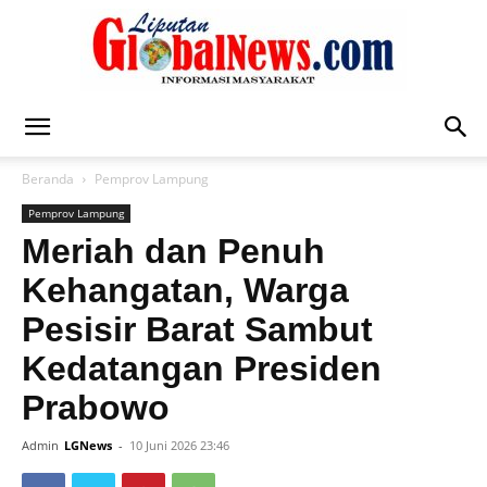
Liputan
Beranda
Pemprov Lampung
Pemprov Lampung
Global
Meriah dan Penuh
Kehangatan, Warga
Pesisir Barat Sambut
News
Kedatangan Presiden
Prabowo
Admin
LGNews
-
10 Juni 2026 23:46