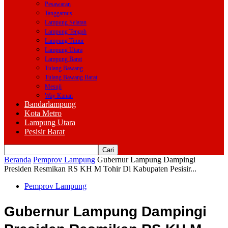
Pesawaran
Tanggamus
Lampung Selatan
Lampung Tengah
Lampung Timur
Lampung Utara
Lampung Barat
Tulang Bawang
Tulang Bawang Barat
Mesuji
Way Kanan
Bandarlampung
Kota Metro
Lampung Utara
Pesisir Barat
Beranda
Pemprov Lampung
Gubernur Lampung Dampingi
Presiden Resmikan RS KH M Tohir Di Kabupaten Pesisir...
Pemprov Lampung
Gubernur Lampung Dampingi