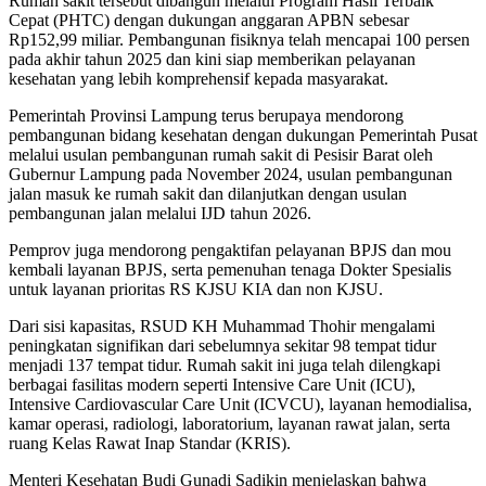
Rumah sakit tersebut dibangun melalui Program Hasil Terbaik
Cepat (PHTC) dengan dukungan anggaran APBN sebesar
Rp152,99 miliar. Pembangunan fisiknya telah mencapai 100 persen
pada akhir tahun 2025 dan kini siap memberikan pelayanan
kesehatan yang lebih komprehensif kepada masyarakat.
Pemerintah Provinsi Lampung terus berupaya mendorong
pembangunan bidang kesehatan dengan dukungan Pemerintah Pusat
melalui usulan pembangunan rumah sakit di Pesisir Barat oleh
Gubernur Lampung pada November 2024, usulan pembangunan
jalan masuk ke rumah sakit dan dilanjutkan dengan usulan
pembangunan jalan melalui IJD tahun 2026.
Pemprov juga mendorong pengaktifan pelayanan BPJS dan mou
kembali layanan BPJS, serta pemenuhan tenaga Dokter Spesialis
untuk layanan prioritas RS KJSU KIA dan non KJSU.
Dari sisi kapasitas, RSUD KH Muhammad Thohir mengalami
peningkatan signifikan dari sebelumnya sekitar 98 tempat tidur
menjadi 137 tempat tidur. Rumah sakit ini juga telah dilengkapi
berbagai fasilitas modern seperti Intensive Care Unit (ICU),
Intensive Cardiovascular Care Unit (ICVCU), layanan hemodialisa,
kamar operasi, radiologi, laboratorium, layanan rawat jalan, serta
ruang Kelas Rawat Inap Standar (KRIS).
Menteri Kesehatan Budi Gunadi Sadikin menjelaskan bahwa