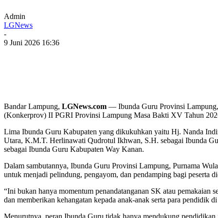
Admin
LGNews
-
9 Juni 2026 16:36
Bandar Lampung,
LGNews.com
— Ibunda Guru Provinsi Lampung, 
(Konkerprov) II PGRI Provinsi Lampung Masa Bakti XV Tahun 2026
Lima Ibunda Guru Kabupaten yang dikukuhkan yaitu Hj. Nanda Indi
Utara, K.M.T. Herlinawati Qudrotul Ikhwan, S.H. sebagai Ibunda G
sebagai Ibunda Guru Kabupaten Way Kanan.
Dalam sambutannya, Ibunda Guru Provinsi Lampung, Purnama Wulan
untuk menjadi pelindung, pengayom, dan pendamping bagi peserta di
“Ini bukan hanya momentum penandatanganan SK atau pemakaian sele
dan memberikan kehangatan kepada anak-anak serta para pendidik di
Menurutnya, peran Ibunda Guru tidak hanya mendukung pendidikan forma