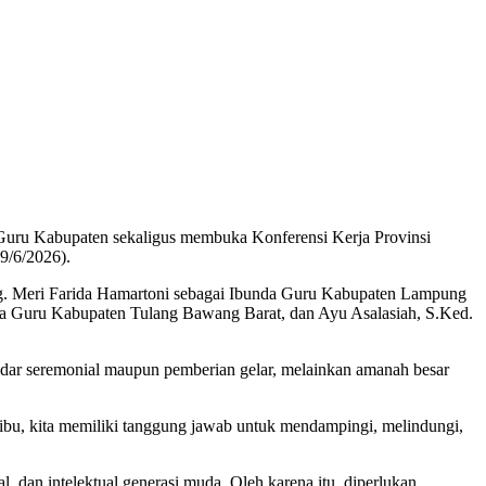
uru Kabupaten sekaligus membuka Konferensi Kerja Provinsi
9/6/2026).
rg. Meri Farida Hamartoni sebagai Ibunda Guru Kabupaten Lampung
da Guru Kabupaten Tulang Bawang Barat, dan Ayu Asalasiah, S.Ked.
r seremonial maupun pemberian gelar, melainkan amanah besar
bu, kita memiliki tanggung jawab untuk mendampingi, melindungi,
, dan intelektual generasi muda. Oleh karena itu, diperlukan