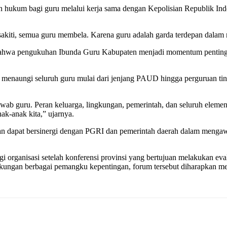
ukum bagi guru melalui kerja sama dengan Kepolisian Republik Indon
sakiti, semua guru membela. Karena guru adalah garda terdepan dalam
n bahwa pengukuhan Ibunda Guru Kabupaten menjadi momentum penting
g menaungi seluruh guru mulai dari jenjang PAUD hingga perguruan ti
ab guru. Peran keluarga, lingkungan, pemerintah, dan seluruh elemen
nak-anak kita,” ujarnya.
n dapat bersinergi dengan PGRI dan pemerintah daerah dalam mengaw
organisasi setelah konferensi provinsi yang bertujuan melakukan evalu
ungan berbagai pemangku kepentingan, forum tersebut diharapkan me