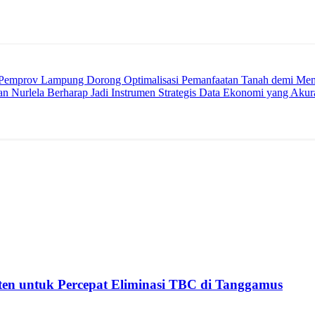
 Pemprov Lampung Dorong Optimalisasi Pemanfaatan Tanah demi Mem
 Nurlela Berharap Jadi Instrumen Strategis Data Ekonomi yang Aku
n untuk Percepat Eliminasi TBC di Tanggamus