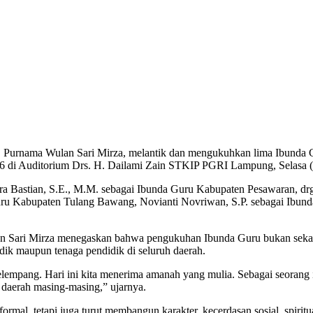
Purnama Wulan Sari Mirza, melantik dan mengukuhkan lima Ibunda G
 di Auditorium Drs. H. Dailami Zain STKIP PGRI Lampung, Selasa (
ra Bastian, S.E., M.M. sebagai Ibunda Guru Kabupaten Pesawaran, d
uru Kabupaten Tulang Bawang, Novianti Novriwan, S.P. sebagai Ibun
 Sari Mirza menegaskan bahwa pengukuhan Ibunda Guru bukan sekada
dik maupun tenaga pendidik di seluruh daerah.
mpang. Hari ini kita menerima amanah yang mulia. Sebagai seorang i
 daerah masing-masing,” ujarnya.
l, tetapi juga turut membangun karakter, kecerdasan sosial, spiritual