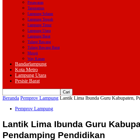
Pesawaran
Tanggamus
Lampung Selatan
Lampung Tengah
Lampung Timur
Lampung Utara
Lampung Barat
Tulang Bawang
Tulang Bawang Barat
Mesuji
Way Kanan
Bandarlampung
Kota Metro
Lampung Utara
Pesisir Barat
Beranda
Pemprov Lampung
Lantik Lima Ibunda Guru Kabupaten, Pu
Pemprov Lampung
Lantik Lima Ibunda Guru Kabupa
Pendamping Pendidikan