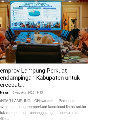
emprov Lampung Perkuat
endampingan Kabupaten untuk
ercepat...
GNews
-
6 Agustus 2026 19:13
ANDAR LAMPUNG, LGNews.com – Pemerintah
ovinsi Lampung memperkuat koordinasi lintas sektor
tuk mempercepat penanggulangan tuberkulosis
BC)...