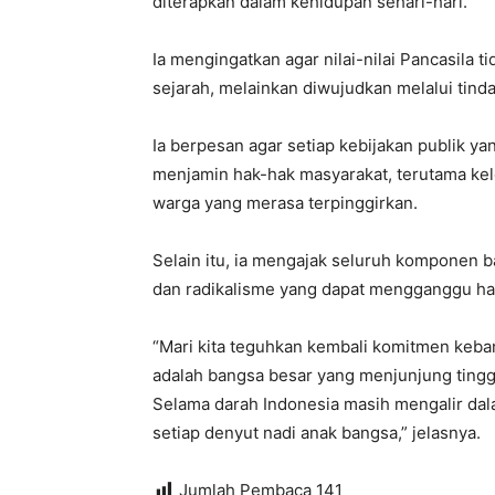
diterapkan dalam kehidupan sehari-hari.
Ia mengingatkan agar nilai-nilai Pancasila 
sejarah, melainkan diwujudkan melalui tinda
Ia berpesan agar setiap kebijakan publik ya
menjamin hak-hak masyarakat, terutama kel
warga yang merasa terpinggirkan.
Selain itu, ia mengajak seluruh komponen b
dan radikalisme yang dapat mengganggu h
“Mari kita teguhkan kembali komitmen keba
adalah bangsa besar yang menjunjung tinggi 
Selama darah Indonesia masih mengalir dala
setiap denyut nadi anak bangsa,” jelasnya.
Jumlah Pembaca
141