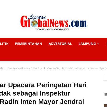
LITIK
PEMERINTAHAN
ADVERTORIAL
LAMPUNG
Liputan
r Upacara Peringatan Hari Lahir Pancasila, Bertindak sebagai Inspektur Upacar
Global
r Upacara Peringatan Hari
ndak sebagai Inspektur
In
adin Inten Mayor Jendral