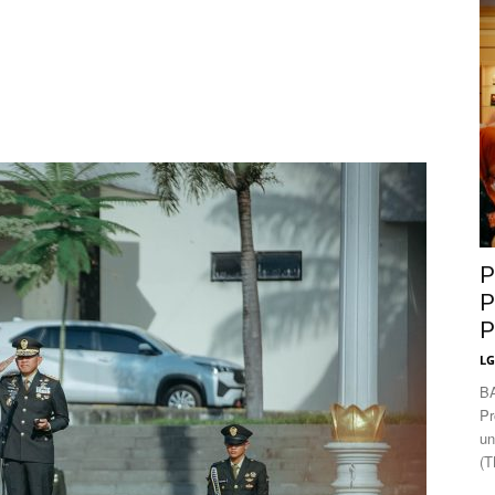
News
P
P
P
L
B
Pr
un
(T