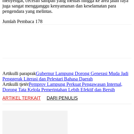
menyengat, ceceran sampah yang meluas hingga ke area jalan raya
juga sangat mengganggu kenyamanan dan keselamatan para
pengendara yang melintas.
Jumlah Pembaca
178
Artikulli paraprak
Gubernur Lampung Dorong Generasi Muda Jadi
Penggerak Literasi dan Pelestari Bahasa Daerah
Artikulli tjetër
Pemprov Lampung Perkuat Pengawasan Internal,
Dorong Tata Kelola Pemerintahan Lebih Efektif dan Bersih
ARTIKEL TERKAIT
DARI PENULIS