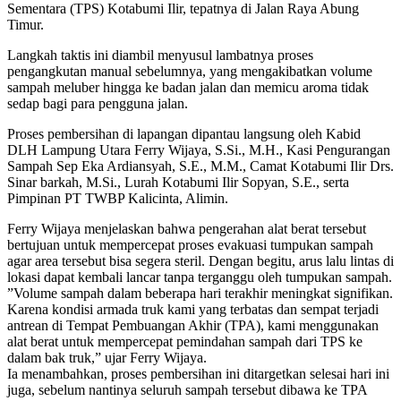
Sementara (TPS) Kotabumi Ilir, tepatnya di Jalan Raya Abung
Timur.
​Langkah taktis ini diambil menyusul lambatnya proses
pengangkutan manual sebelumnya, yang mengakibatkan volume
sampah meluber hingga ke badan jalan dan memicu aroma tidak
sedap bagi para pengguna jalan.
​Proses pembersihan di lapangan dipantau langsung oleh Kabid
DLH Lampung Utara Ferry Wijaya, S.Si., M.H., Kasi Pengurangan
Sampah Sep Eka Ardiansyah, S.E., M.M., Camat Kotabumi Ilir Drs.
Sinar barkah, M.Si., Lurah Kotabumi Ilir Sopyan, S.E., serta
Pimpinan PT TWBP Kalicinta, Alimin.
​Ferry Wijaya menjelaskan bahwa pengerahan alat berat tersebut
bertujuan untuk mempercepat proses evakuasi tumpukan sampah
agar area tersebut bisa segera steril. Dengan begitu, arus lalu lintas di
lokasi dapat kembali lancar tanpa terganggu oleh tumpukan sampah.
​”Volume sampah dalam beberapa hari terakhir meningkat signifikan.
Karena kondisi armada truk kami yang terbatas dan sempat terjadi
antrean di Tempat Pembuangan Akhir (TPA), kami menggunakan
alat berat untuk mempercepat pemindahan sampah dari TPS ke
dalam bak truk,” ujar Ferry Wijaya.
​Ia menambahkan, proses pembersihan ini ditargetkan selesai hari ini
juga, sebelum nantinya seluruh sampah tersebut dibawa ke TPA