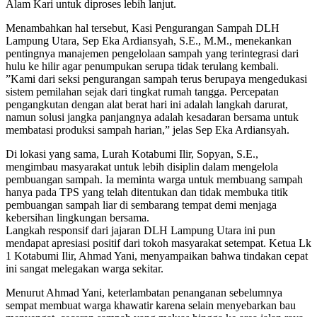
Alam Kari untuk diproses lebih lanjut.
​Menambahkan hal tersebut, Kasi Pengurangan Sampah DLH
Lampung Utara, Sep Eka Ardiansyah, S.E., M.M., menekankan
pentingnya manajemen pengelolaan sampah yang terintegrasi dari
hulu ke hilir agar penumpukan serupa tidak terulang kembali.
​”Kami dari seksi pengurangan sampah terus berupaya mengedukasi
sistem pemilahan sejak dari tingkat rumah tangga. Percepatan
pengangkutan dengan alat berat hari ini adalah langkah darurat,
namun solusi jangka panjangnya adalah kesadaran bersama untuk
membatasi produksi sampah harian,” jelas Sep Eka Ardiansyah.
​Di lokasi yang sama, Lurah Kotabumi Ilir, Sopyan, S.E.,
mengimbau masyarakat untuk lebih disiplin dalam mengelola
pembuangan sampah. Ia meminta warga untuk membuang sampah
hanya pada TPS yang telah ditentukan dan tidak membuka titik
pembuangan sampah liar di sembarang tempat demi menjaga
kebersihan lingkungan bersama.
​Langkah responsif dari jajaran DLH Lampung Utara ini pun
mendapat apresiasi positif dari tokoh masyarakat setempat. Ketua Lk
1 Kotabumi Ilir, Ahmad Yani, menyampaikan bahwa tindakan cepat
ini sangat melegakan warga sekitar.
​Menurut Ahmad Yani, keterlambatan penanganan sebelumnya
sempat membuat warga khawatir karena selain menyebarkan bau