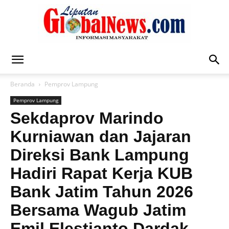
Liputan
Beranda
Pemprov Lampung
Pemprov Lampung
Global
Sekdaprov Marindo
Kurniawan dan Jajaran
Direksi Bank Lampung
News
Hadiri Rapat Kerja KUB
Bank Jatim Tahun 2026
Bersama Wagub Jatim
Emil Elestianto Dardak