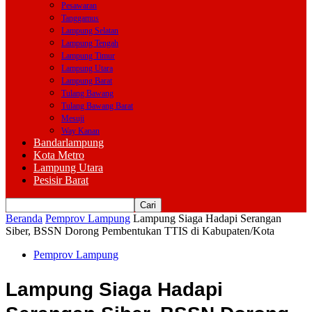
Pesawaran
Tanggamus
Lampung Selatan
Lampung Tengah
Lampung Timur
Lampung Utara
Lampung Barat
Tulang Bawang
Tulang Bawang Barat
Mesuji
Way Kanan
Bandarlampung
Kota Metro
Lampung Utara
Pesisir Barat
Beranda
Pemprov Lampung
Lampung Siaga Hadapi Serangan
Siber, BSSN Dorong Pembentukan TTIS di Kabupaten/Kota
Pemprov Lampung
Lampung Siaga Hadapi