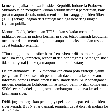
Ia menyampaikan bahwa Presiden Republik Indonesia Prabowo
Subianto telah menginstruksikan seluruh instansi pemerintah, baik
pusat maupun daerah, untuk memiliki Tim Tanggap Insiden Siber
(TTIS) sebagai bagian dari strategi menjaga keberlangsungan
layanan publik.
Menurut Didik, keberadaan TTIS bukan sekadar memenuhi
indikator penilaian indeks keamanan siber, tetapi menjadi kebutuhan
mendasar dalam membangun kemampuan deteksi dini dan respons
cepat terhadap serangan.
“Tim tanggap insiden siber harus benar-benar diisi sumber daya
manusia yang kompeten, responsif dan berintegritas. Serangan siber
tidak mengenal jam kerja maupun hari libur,” katanya.
Dalam arahannya, BSSN menekankan enam poin strategis, yakni
penguatan TTIS di seluruh pemerintah daerah, tata kelola keamanan
informasi berbasis manajemen risiko, standarisasi SOP penanganan
insiden, penguatan kolaborasi lintas sektor, peningkatan kompetensi
SDM secara berkelanjutan, serta pembangunan budaya kesadaran
keamanan siber.
Didik juga menegaskan pentingnya pelaporan cepat setiap insiden
siber kepada BSSN agar dampak serangan dapat dicegah meluas ke
daerah lain.