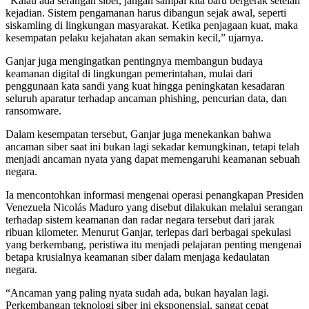
“Kalau ada serangan siber, jangan sampai kita baru bergerak setelah
kejadian. Sistem pengamanan harus dibangun sejak awal, seperti
siskamling di lingkungan masyarakat. Ketika penjagaan kuat, maka
kesempatan pelaku kejahatan akan semakin kecil,” ujarnya.
Ganjar juga mengingatkan pentingnya membangun budaya
keamanan digital di lingkungan pemerintahan, mulai dari
penggunaan kata sandi yang kuat hingga peningkatan kesadaran
seluruh aparatur terhadap ancaman phishing, pencurian data, dan
ransomware.
Dalam kesempatan tersebut, Ganjar juga menekankan bahwa
ancaman siber saat ini bukan lagi sekadar kemungkinan, tetapi telah
menjadi ancaman nyata yang dapat memengaruhi keamanan sebuah
negara.
Ia mencontohkan informasi mengenai operasi penangkapan Presiden
Venezuela Nicolás Maduro yang disebut dilakukan melalui serangan
terhadap sistem keamanan dan radar negara tersebut dari jarak
ribuan kilometer. Menurut Ganjar, terlepas dari berbagai spekulasi
yang berkembang, peristiwa itu menjadi pelajaran penting mengenai
betapa krusialnya keamanan siber dalam menjaga kedaulatan
negara.
“Ancaman yang paling nyata sudah ada, bukan hayalan lagi.
Perkembangan teknologi siber ini eksponensial, sangat cepat